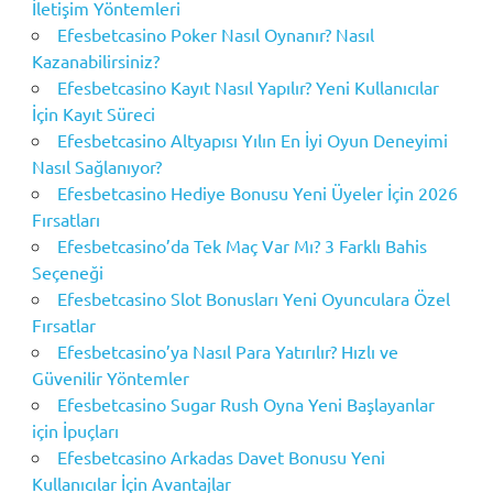
İletişim Yöntemleri
Efesbetcasino Poker Nasıl Oynanır? Nasıl
Kazanabilirsiniz?
Efesbetcasino Kayıt Nasıl Yapılır? Yeni Kullanıcılar
İçin Kayıt Süreci
Efesbetcasino Altyapısı Yılın En İyi Oyun Deneyimi
Nasıl Sağlanıyor?
Efesbetcasino Hediye Bonusu Yeni Üyeler İçin 2026
Fırsatları
Efesbetcasino’da Tek Maç Var Mı? 3 Farklı Bahis
Seçeneği
Efesbetcasino Slot Bonusları Yeni Oyunculara Özel
Fırsatlar
Efesbetcasino’ya Nasıl Para Yatırılır? Hızlı ve
Güvenilir Yöntemler
Efesbetcasino Sugar Rush Oyna Yeni Başlayanlar
için İpuçları
Efesbetcasino Arkadas Davet Bonusu Yeni
Kullanıcılar İçin Avantajlar