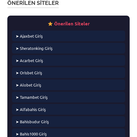
ÖNERILEN SITELER
Önerilen Siteler
➤ Ajaxbet Giriş
➤ Sheratonking Giriş
➤ Acarbet Giriş
➤ Orisbet Giriş
➤ Alobet Giriş
➤ Tamambet Giriş
➤ Alfabahis Giriş
➤ Bahisbudur Giriş
➤ Bahis1000 Giriş