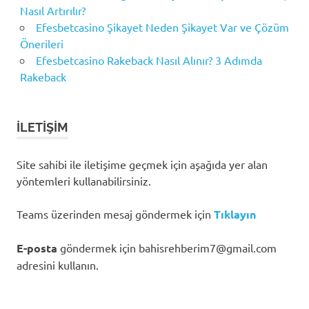
Nasıl Artırılır?
Efesbetcasino Şikayet Neden Şikayet Var ve Çözüm
Önerileri
Efesbetcasino Rakeback Nasıl Alınır? 3 Adımda
Rakeback
İLETIŞIM
Site sahibi ile iletişime geçmek için aşağıda yer alan
yöntemleri kullanabilirsiniz.
Teams üzerinden mesaj göndermek için
Tıklayın
E-posta
göndermek için
bahisrehberim7@gmail.com
adresini kullanın.