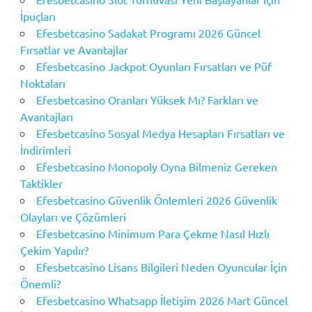
İpuçları
Efesbetcasino Sadakat Programı 2026 Güncel
Fırsatlar ve Avantajlar
Efesbetcasino Jackpot Oyunları Fırsatları ve Püf
Noktaları
Efesbetcasino Oranları Yüksek Mı? Farkları ve
Avantajları
Efesbetcasino Sosyal Medya Hesapları Fırsatları ve
İndirimleri
Efesbetcasino Monopoly Oyna Bilmeniz Gereken
Taktikler
Efesbetcasino Güvenlik Önlemleri 2026 Güvenlik
Olayları ve Çözümleri
Efesbetcasino Minimum Para Çekme Nasıl Hızlı
Çekim Yapılır?
Efesbetcasino Lisans Bilgileri Neden Oyuncular İçin
Önemli?
Efesbetcasino Whatsapp İletişim 2026 Mart Güncel