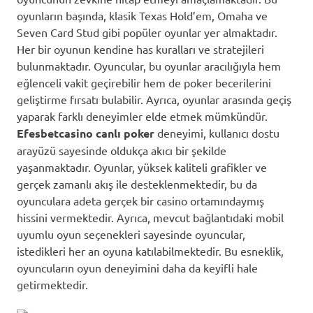
oyunların başında, klasik Texas Hold’em, Omaha ve
Seven Card Stud gibi popüler oyunlar yer almaktadır.
Her bir oyunun kendine has kuralları ve stratejileri
bulunmaktadır. Oyuncular, bu oyunlar aracılığıyla hem
eğlenceli vakit geçirebilir hem de poker becerilerini
geliştirme fırsatı bulabilir. Ayrıca, oyunlar arasında geçiş
yaparak farklı deneyimler elde etmek mümkündür.
Efesbetcasino canlı poker
deneyimi, kullanıcı dostu
arayüzü sayesinde oldukça akıcı bir şekilde
yaşanmaktadır. Oyunlar, yüksek kaliteli grafikler ve
gerçek zamanlı akış ile desteklenmektedir, bu da
oyunculara adeta gerçek bir casino ortamındaymış
hissini vermektedir. Ayrıca, mevcut bağlantıdaki mobil
uyumlu oyun seçenekleri sayesinde oyuncular,
istedikleri her an oyuna katılabilmektedir. Bu esneklik,
oyuncuların oyun deneyimini daha da keyifli hale
getirmektedir.