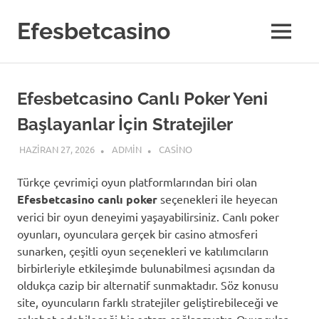
Skip
to
Efesbetcasino
MENU
content
Efesbetcasino Canlı Poker Yeni
Başlayanlar İçin Stratejiler
HAZIRAN 27, 2026
ADMIN
CASINO
Türkçe çevrimiçi oyun platformlarından biri olan
Efesbetcasino canlı poker
seçenekleri ile heyecan
verici bir oyun deneyimi yaşayabilirsiniz. Canlı poker
oyunları, oyunculara gerçek bir casino atmosferi
sunarken, çeşitli oyun seçenekleri ve katılımcıların
birbirleriyle etkileşimde bulunabilmesi açısından da
oldukça cazip bir alternatif sunmaktadır. Söz konusu
site, oyuncuların farklı stratejiler geliştirebileceği ve
rekabet edebileceği bir ortam sağlanmıştır. Oyuncular,