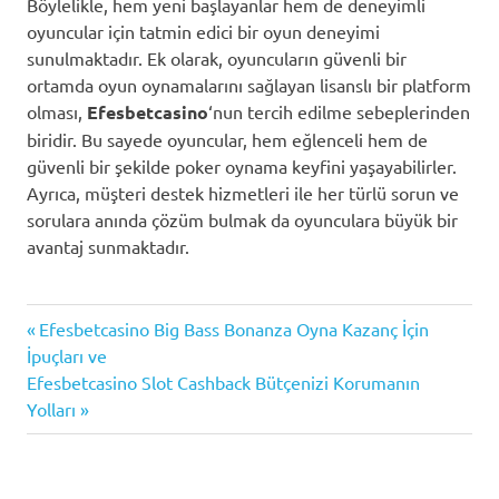
Böylelikle, hem yeni başlayanlar hem de deneyimli
oyuncular için tatmin edici bir oyun deneyimi
sunulmaktadır. Ek olarak, oyuncuların güvenli bir
ortamda oyun oynamalarını sağlayan lisanslı bir platform
olması,
Efesbetcasino
‘nun tercih edilme sebeplerinden
biridir. Bu sayede oyuncular, hem eğlenceli hem de
güvenli bir şekilde poker oynama keyfini yaşayabilirler.
Ayrıca, müşteri destek hizmetleri ile her türlü sorun ve
sorulara anında çözüm bulmak da oyunculara büyük bir
avantaj sunmaktadır.
Canlı
Previous
Yazı
Efesbetcasino Big Bass Bonanza Oyna Kazanç İçin
Poker
Post:
İpuçları ve
gezinmesi
çevrimiçi
Next
Efesbetcasino Slot Cashback Bütçenizi Korumanın
oyun
Post:
Yolları
Poker
Stratejileri