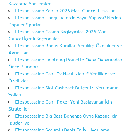
Kazanma Yöntemleri
Efesbetcasino Zeplin 2026 Mart Güncel Fırsatlar
Efesbetcasino Hangi Liglerde Yayın Yapıyor? Neden
Popüler Sporlar
Efesbetcasino Casino Sağlayıcıları 2026 Mart
Güncel İçerik Seçenekleri
Efesbetcasino Bonus Kuralları Yenilikçi Özellikler ve
Ayrıntılar
Efesbetcasino Lightning Roulette Oyna Oynamadan
Önce Bilmeniz
Efesbetcasino Canlı Tv Nasıl İzlenir? Yenilikler ve
Özellikler
Efesbetcasino Slot Cashback Bütçenizi Korumanın
Yolları
Efesbetcasino Canlı Poker Yeni Başlayanlar İçin
Stratejiler
Efesbetcasino Big Bass Bonanza Oyna Kazanç İçin
İpuçları ve
Efesbetcasino Sorumlu Bahis En İyi Uygulama