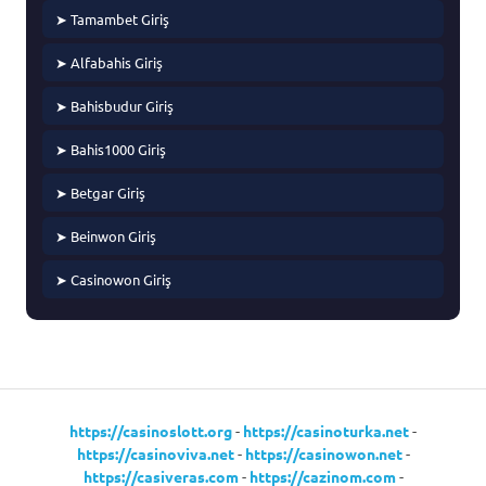
➤ Tamambet Giriş
➤ Alfabahis Giriş
➤ Bahisbudur Giriş
➤ Bahis1000 Giriş
➤ Betgar Giriş
➤ Beinwon Giriş
➤ Casinowon Giriş
https://casinoslott.org
-
https://casinoturka.net
-
https://casinoviva.net
-
https://casinowon.net
-
https://casiveras.com
-
https://cazinom.com
-