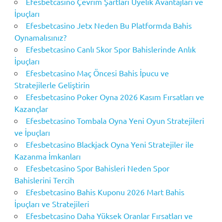
Efesbetcasino Çevrim Şartları Üyelik Avantajları ve
İpuçları
Efesbetcasino Jetx Neden Bu Platformda Bahis
Oynamalısınız?
Efesbetcasino Canlı Skor Spor Bahislerinde Anlık
İpuçları
Efesbetcasino Maç Öncesi Bahis İpucu ve
Stratejilerle Geliştirin
Efesbetcasino Poker Oyna 2026 Kasım Fırsatları ve
Kazançlar
Efesbetcasino Tombala Oyna Yeni Oyun Stratejileri
ve İpuçları
Efesbetcasino Blackjack Oyna Yeni Stratejiler ile
Kazanma İmkanları
Efesbetcasino Spor Bahisleri Neden Spor
Bahislerini Tercih
Efesbetcasino Bahis Kuponu 2026 Mart Bahis
İpuçları ve Stratejileri
Efesbetcasino Daha Yüksek Oranlar Fırsatları ve