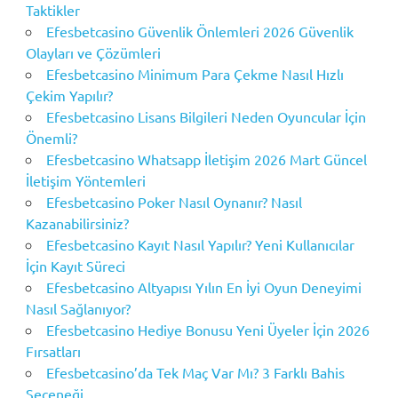
Taktikler
Efesbetcasino Güvenlik Önlemleri 2026 Güvenlik
Olayları ve Çözümleri
Efesbetcasino Minimum Para Çekme Nasıl Hızlı
Çekim Yapılır?
Efesbetcasino Lisans Bilgileri Neden Oyuncular İçin
Önemli?
Efesbetcasino Whatsapp İletişim 2026 Mart Güncel
İletişim Yöntemleri
Efesbetcasino Poker Nasıl Oynanır? Nasıl
Kazanabilirsiniz?
Efesbetcasino Kayıt Nasıl Yapılır? Yeni Kullanıcılar
İçin Kayıt Süreci
Efesbetcasino Altyapısı Yılın En İyi Oyun Deneyimi
Nasıl Sağlanıyor?
Efesbetcasino Hediye Bonusu Yeni Üyeler İçin 2026
Fırsatları
Efesbetcasino’da Tek Maç Var Mı? 3 Farklı Bahis
Seçeneği