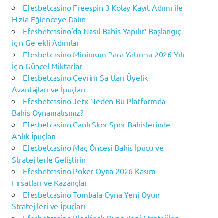
Efesbetcasino Freespin 3 Kolay Kayıt Adımı ile
Hızla Eğlenceye Dalın
Efesbetcasino’da Nasıl Bahis Yapılır? Başlangıç
için Gerekli Adımlar
Efesbetcasino Minimum Para Yatırma 2026 Yılı
İçin Güncel Miktarlar
Efesbetcasino Çevrim Şartları Üyelik
Avantajları ve İpuçları
Efesbetcasino Jetx Neden Bu Platformda
Bahis Oynamalısınız?
Efesbetcasino Canlı Skor Spor Bahislerinde
Anlık İpuçları
Efesbetcasino Maç Öncesi Bahis İpucu ve
Stratejilerle Geliştirin
Efesbetcasino Poker Oyna 2026 Kasım
Fırsatları ve Kazançlar
Efesbetcasino Tombala Oyna Yeni Oyun
Stratejileri ve İpuçları
Efesbetcasino Blackjack Oyna Yeni Stratejiler