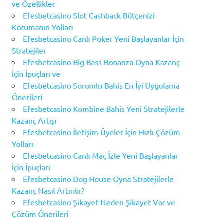
ve Özellikler
Efesbetcasino Slot Cashback Bütçenizi
Korumanın Yolları
Efesbetcasino Canlı Poker Yeni Başlayanlar İçin
Stratejiler
Efesbetcasino Big Bass Bonanza Oyna Kazanç
İçin İpuçları ve
Efesbetcasino Sorumlu Bahis En İyi Uygulama
Önerileri
Efesbetcasino Kombine Bahis Yeni Stratejilerle
Kazanç Artışı
Efesbetcasino İletişim Üyeler İçin Hızlı Çözüm
Yolları
Efesbetcasino Canlı Maç İzle Yeni Başlayanlar
İçin İpuçları
Efesbetcasino Dog House Oyna Stratejilerle
Kazanç Nasıl Artırılır?
Efesbetcasino Şikayet Neden Şikayet Var ve
Çözüm Önerileri