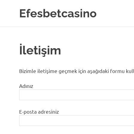
Skip
Efesbetcasino
to
content
İletişim
Bizimle iletişime geçmek için aşağıdaki formu kull
Adınız
E-posta adresiniz