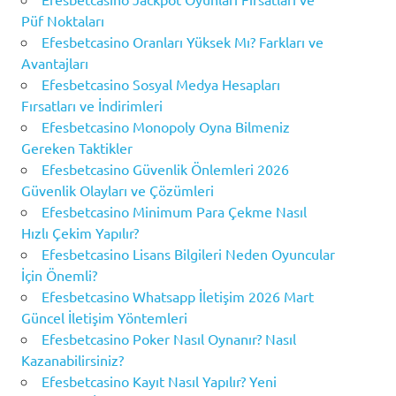
Püf Noktaları
Efesbetcasino Oranları Yüksek Mı? Farkları ve
Avantajları
Efesbetcasino Sosyal Medya Hesapları
Fırsatları ve İndirimleri
Efesbetcasino Monopoly Oyna Bilmeniz
Gereken Taktikler
Efesbetcasino Güvenlik Önlemleri 2026
Güvenlik Olayları ve Çözümleri
Efesbetcasino Minimum Para Çekme Nasıl
Hızlı Çekim Yapılır?
Efesbetcasino Lisans Bilgileri Neden Oyuncular
İçin Önemli?
Efesbetcasino Whatsapp İletişim 2026 Mart
Güncel İletişim Yöntemleri
Efesbetcasino Poker Nasıl Oynanır? Nasıl
Kazanabilirsiniz?
Efesbetcasino Kayıt Nasıl Yapılır? Yeni