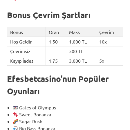
Bonus Çevrim Şartları
Bonus
Oran
Maks
Çevrim
Hoş Geldin
1.50
1,000 TL
10x
Çevrimsiz
–
500 TL
–
Kayıp İadesi
1.75
3,000 TL
5x
Efesbetcasino’nun Popüler
Oyunları
Gates of Olympus
Sweet Bonanza
Sugar Rush
Big Bass Bonanza