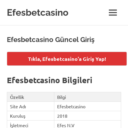
Skip
to
Efesbetcasino
MENU
content
Efesbetcasino Güncel Giriş
Tıkla, Efesbetcasino'a Giriş Yap!
Efesbetcasino Bilgileri
Özellik
Bilgi
Site Adı
Efesbetcasino
Kuruluş
2018
İşletmeci
Efes N.V