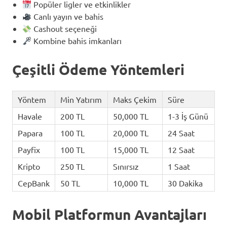
Popüler ligler ve etkinlikler
Canlı yayın ve bahis
Cashout seçeneği
Kombine bahis imkanları
Çeşitli Ödeme Yöntemleri
Yöntem
Min Yatırım
Maks Çekim
Süre
Havale
200 TL
50,000 TL
1-3 İş Günü
Papara
100 TL
20,000 TL
24 Saat
Payfix
100 TL
15,000 TL
12 Saat
Kripto
250 TL
Sınırsız
1 Saat
CepBank
50 TL
10,000 TL
30 Dakika
Mobil Platformun Avantajları