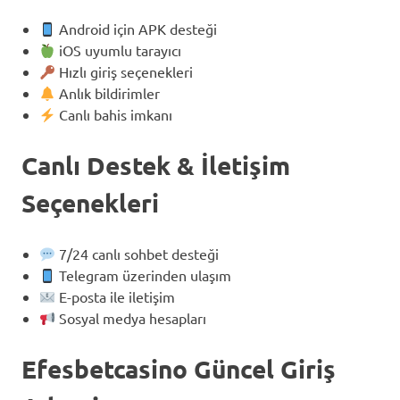
Android için APK desteği
iOS uyumlu tarayıcı
Hızlı giriş seçenekleri
Anlık bildirimler
Canlı bahis imkanı
Canlı Destek & İletişim
Seçenekleri
7/24 canlı sohbet desteği
Telegram üzerinden ulaşım
E-posta ile iletişim
Sosyal medya hesapları
Efesbetcasino Güncel Giriş