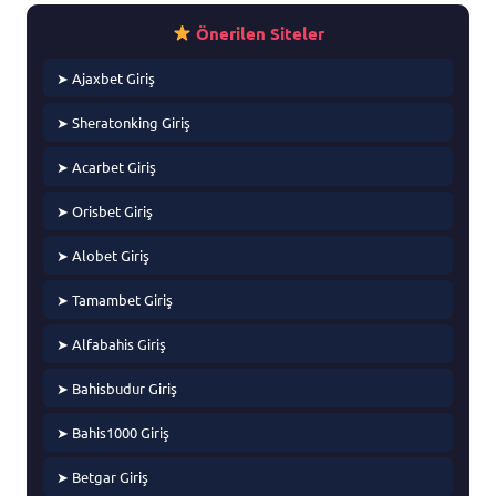
Önerilen Siteler
➤ Ajaxbet Giriş
➤ Sheratonking Giriş
➤ Acarbet Giriş
➤ Orisbet Giriş
➤ Alobet Giriş
➤ Tamambet Giriş
➤ Alfabahis Giriş
➤ Bahisbudur Giriş
➤ Bahis1000 Giriş
➤ Betgar Giriş