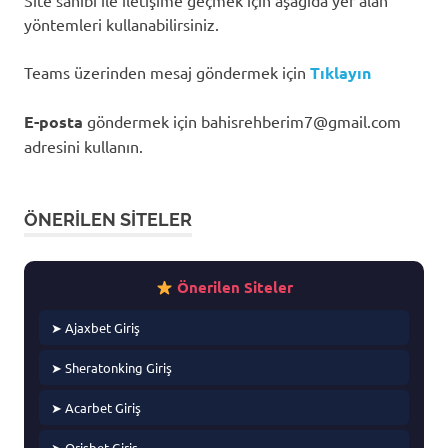
Site sahibi ile iletişime geçmek için aşağıda yer alan
yöntemleri kullanabilirsiniz.
Teams üzerinden mesaj göndermek için
Tıklayın
E-posta
göndermek için
bahisrehberim7@gmail.com
adresini kullanın.
ÖNERILEN SITELER
Önerilen Siteler
➤ Ajaxbet Giriş
➤ Sheratonking Giriş
➤ Acarbet Giriş
➤ Orisbet Giriş