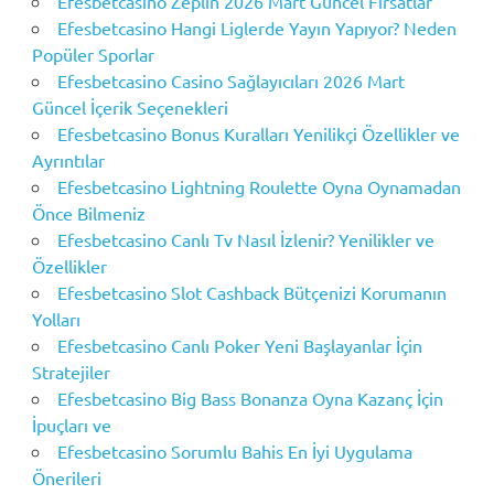
Efesbetcasino Zeplin 2026 Mart Güncel Fırsatlar
Efesbetcasino Hangi Liglerde Yayın Yapıyor? Neden
Popüler Sporlar
Efesbetcasino Casino Sağlayıcıları 2026 Mart
Güncel İçerik Seçenekleri
Efesbetcasino Bonus Kuralları Yenilikçi Özellikler ve
Ayrıntılar
Efesbetcasino Lightning Roulette Oyna Oynamadan
Önce Bilmeniz
Efesbetcasino Canlı Tv Nasıl İzlenir? Yenilikler ve
Özellikler
Efesbetcasino Slot Cashback Bütçenizi Korumanın
Yolları
Efesbetcasino Canlı Poker Yeni Başlayanlar İçin
Stratejiler
Efesbetcasino Big Bass Bonanza Oyna Kazanç İçin
İpuçları ve
Efesbetcasino Sorumlu Bahis En İyi Uygulama
Önerileri