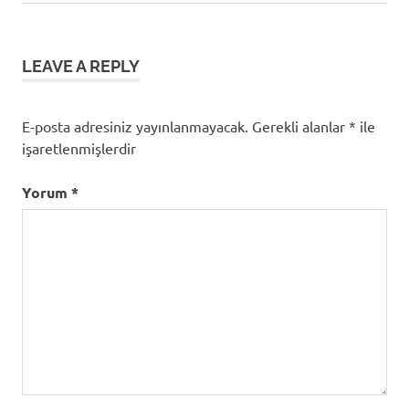
Gates of
Olympus
LEAVE A REPLY
E-posta adresiniz yayınlanmayacak.
Gerekli alanlar
*
ile
işaretlenmişlerdir
Yorum
*