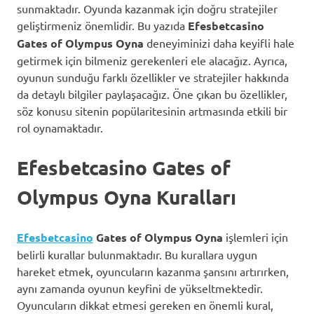
sunmaktadır. Oyunda kazanmak için doğru stratejiler
geliştirmeniz önemlidir. Bu yazıda
Efesbetcasino
Gates of Olympus Oyna
deneyiminizi daha keyifli hale
getirmek için bilmeniz gerekenleri ele alacağız. Ayrıca,
oyunun sunduğu farklı özellikler ve stratejiler hakkında
da detaylı bilgiler paylaşacağız. Öne çıkan bu özellikler,
söz konusu sitenin popülaritesinin artmasında etkili bir
rol oynamaktadır.
Efesbetcasino Gates of
Olympus Oyna Kuralları
Efesbetcasino
Gates of Olympus Oyna
işlemleri için
belirli kurallar bulunmaktadır. Bu kurallara uygun
hareket etmek, oyuncuların kazanma şansını artırırken,
aynı zamanda oyunun keyfini de yükseltmektedir.
Oyuncuların dikkat etmesi gereken en önemli kural,