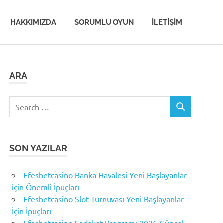
HAKKIMIZDA
SORUMLU OYUN
İLETIŞIM
ARA
Search
SEARCH
for:
SON YAZILAR
Efesbetcasino Banka Havalesi Yeni Başlayanlar
için Önemli İpuçları
Efesbetcasino Slot Turnuvası Yeni Başlayanlar
İçin İpuçları
Efesbetcasino Sadakat Programı 2026 Güncel