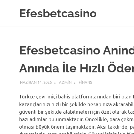
Skip
Efesbetcasino
to
content
Efesbetcasino Anin
Anında İle Hızlı Öd
HAZIRAN 14, 2026
ADMIN
FINANS
Türkçe çevrimiçi bahis platformlarından biri olan
kazançlarınızı hızlı bir şekilde hesabınıza aktarabil
güvenli bir şekilde alabilmeleri için özel olarak t
bazı adımlar bulunmaktadır. Öncelikle, para çekme
olması büyük önem taşımaktadır. Aksi takdirde, p
durumlarla karşılaşabilirsiniz. Güvenliğiniz için t