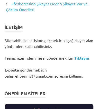
Efesbetcasino Şikayet Neden Şikayet Var ve
Çözüm Önerileri
İLETIŞIM
Site sahibi ile iletişime geçmek için aşağıda yer alan
yöntemleri kullanabilirsiniz.
Teams üzerinden mesaj göndermek için
Tıklayın
E-posta
göndermek için
bahisrehberim7@gmail.com
adresini kullanın.
ÖNERILEN SITELER