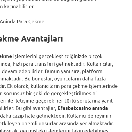
kaçınabilirler.
ekme Avantajları
işlemlerini gerçekleştirdiğinizde birçok
çekme
nda, hızlı para transferi gelmektedir. Kullanıcılar,
e devam edebilirler. Bunun yanı sıra, platform
unmaktadır. Bu bonuslar, oyuncuların daha fazla
r. Ek olarak, kullanıcıların para çekme işlemlerinde
in sorunsuz bir şekilde gerçekleştirilmesini
eri ile iletişime geçerek her türlü sorularına yanıt
lirler. Bu gibi avantajlar,
Efesbetcasino anında
 daha cazip hale gelmektedir. Kullanıcı deneyimini
i etkileyen önemli unsurlar arasında yer almaktadır.
ğlayarak, geçmişteki işlemlerini takip edebilmesi,