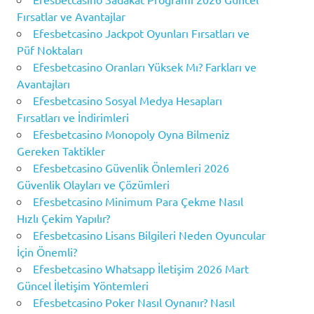
Fırsatlar ve Avantajlar
Efesbetcasino Jackpot Oyunları Fırsatları ve
Püf Noktaları
Efesbetcasino Oranları Yüksek Mı? Farkları ve
Avantajları
Efesbetcasino Sosyal Medya Hesapları
Fırsatları ve İndirimleri
Efesbetcasino Monopoly Oyna Bilmeniz
Gereken Taktikler
Efesbetcasino Güvenlik Önlemleri 2026
Güvenlik Olayları ve Çözümleri
Efesbetcasino Minimum Para Çekme Nasıl
Hızlı Çekim Yapılır?
Efesbetcasino Lisans Bilgileri Neden Oyuncular
İçin Önemli?
Efesbetcasino Whatsapp İletişim 2026 Mart
Güncel İletişim Yöntemleri
Efesbetcasino Poker Nasıl Oynanır? Nasıl