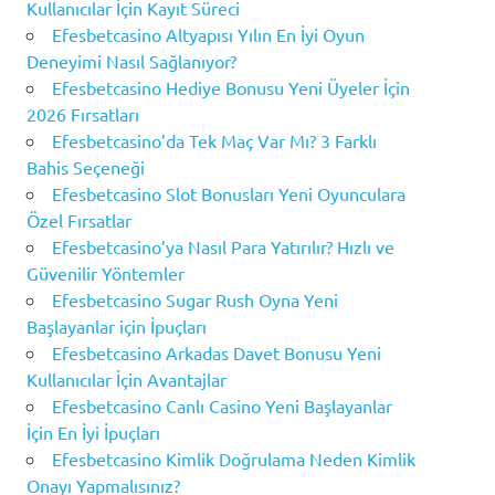
Kullanıcılar İçin Kayıt Süreci
Efesbetcasino Altyapısı Yılın En İyi Oyun
Deneyimi Nasıl Sağlanıyor?
Efesbetcasino Hediye Bonusu Yeni Üyeler İçin
2026 Fırsatları
Efesbetcasino’da Tek Maç Var Mı? 3 Farklı
Bahis Seçeneği
Efesbetcasino Slot Bonusları Yeni Oyunculara
Özel Fırsatlar
Efesbetcasino’ya Nasıl Para Yatırılır? Hızlı ve
Güvenilir Yöntemler
Efesbetcasino Sugar Rush Oyna Yeni
Başlayanlar için İpuçları
Efesbetcasino Arkadas Davet Bonusu Yeni
Kullanıcılar İçin Avantajlar
Efesbetcasino Canlı Casino Yeni Başlayanlar
İçin En İyi İpuçları
Efesbetcasino Kimlik Doğrulama Neden Kimlik
Onayı Yapmalısınız?