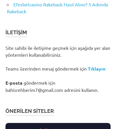
Efesbetcasino Rakeback Nasıl Alınır? 3 Adımda
Rakeback
İLETIŞIM
Site sahibi ile iletişime geçmek için aşağıda yer alan
yöntemleri kullanabilirsiniz.
Teams üzerinden mesaj göndermek için
Tıklayın
E-posta
göndermek için
bahisrehberim7@gmail.com
adresini kullanın.
ÖNERILEN SITELER