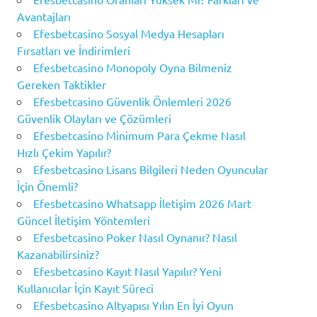
Avantajları
Efesbetcasino Sosyal Medya Hesapları
Fırsatları ve İndirimleri
Efesbetcasino Monopoly Oyna Bilmeniz
Gereken Taktikler
Efesbetcasino Güvenlik Önlemleri 2026
Güvenlik Olayları ve Çözümleri
Efesbetcasino Minimum Para Çekme Nasıl
Hızlı Çekim Yapılır?
Efesbetcasino Lisans Bilgileri Neden Oyuncular
İçin Önemli?
Efesbetcasino Whatsapp İletişim 2026 Mart
Güncel İletişim Yöntemleri
Efesbetcasino Poker Nasıl Oynanır? Nasıl
Kazanabilirsiniz?
Efesbetcasino Kayıt Nasıl Yapılır? Yeni
Kullanıcılar İçin Kayıt Süreci
Efesbetcasino Altyapısı Yılın En İyi Oyun