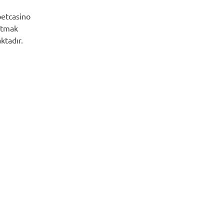
betcasino
patmak
ktadır.