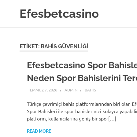
Skip
Efesbetcasino
to
content
ETIKET:
BAHIS GÜVENLIĞI
Efesbetcasino Spor Bahisle
Neden Spor Bahislerini Ter
TEMMUZ 7, 2026
ADMIN
BAHIS
Türkçe çevrimiçi bahis platformlarından biri olan E
Spor Bahisleri ile spor bahislerinizi kolayca yapabili
platform, kullanıcılarına geniş bir spor[…]
READ MORE