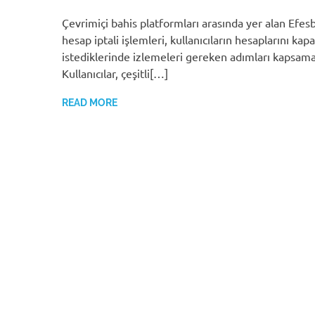
Çevrimiçi bahis platformları arasında yer alan Efes
hesap iptali işlemleri, kullanıcıların hesaplarını ka
istediklerinde izlemeleri gereken adımları kapsama
Kullanıcılar, çeşitli[…]
READ MORE