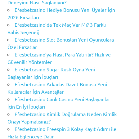
Deneyimi Nasıl Sağlanıyor?
Efesbetcasino Hediye Bonusu Yeni Üyeler İçin
2026 Fırsatları
Efesbetcasino’da Tek Maç Var Mı? 3 Farklı
Bahis Seçeneği
Efesbetcasino Slot Bonusları Yeni Oyunculara
Özel Fırsatlar
Efesbetcasino’ya Nasıl Para Yatırılır? Hızlı ve
Güvenilir Yöntemler
Efesbetcasino Sugar Rush Oyna Yeni
Başlayanlar için İpuçları
Efesbetcasino Arkadas Davet Bonusu Yeni
Kullanıcılar İçin Avantajlar
Efesbetcasino Canlı Casino Yeni Başlayanlar
İçin En İyi İpuçları
Efesbetcasino Kimlik Doğrulama Neden Kimlik
Onayı Yapmalısınız?
Efesbetcasino Freespin 3 Kolay Kayıt Adımı ile
Hızla Eğlenceye Dalın