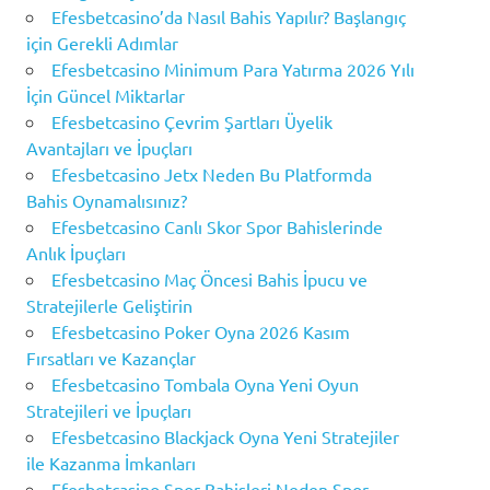
Efesbetcasino’da Nasıl Bahis Yapılır? Başlangıç
için Gerekli Adımlar
Efesbetcasino Minimum Para Yatırma 2026 Yılı
İçin Güncel Miktarlar
Efesbetcasino Çevrim Şartları Üyelik
Avantajları ve İpuçları
Efesbetcasino Jetx Neden Bu Platformda
Bahis Oynamalısınız?
Efesbetcasino Canlı Skor Spor Bahislerinde
Anlık İpuçları
Efesbetcasino Maç Öncesi Bahis İpucu ve
Stratejilerle Geliştirin
Efesbetcasino Poker Oyna 2026 Kasım
Fırsatları ve Kazançlar
Efesbetcasino Tombala Oyna Yeni Oyun
Stratejileri ve İpuçları
Efesbetcasino Blackjack Oyna Yeni Stratejiler
ile Kazanma İmkanları
Efesbetcasino Spor Bahisleri Neden Spor