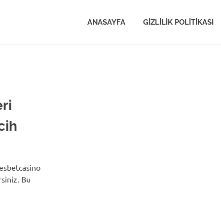
ANASAYFA
GIZLILIK POLITIKASI
ri
cih
fesbetcasino
rsiniz. Bu