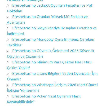
Efesbetcasino Jackpot Oyunları Fırsatları ve Püf
Noktaları
Efesbetcasino Oranları Yüksek Mı? Farkları ve
Avantajları
Efesbetcasino Sosyal Medya Hesapları Fırsatları ve
İndirimleri
Efesbetcasino Monopoly Oyna Bilmeniz Gereken
Taktikler
Efesbetcasino Güvenlik Önlemleri 2026 Güvenlik
Olayları ve Çözümleri
Efesbetcasino Minimum Para Çekme Nasıl Hızlı
Çekim Yapılır?
Efesbetcasino Lisans Bilgileri Neden Oyuncular İçin
Önemli?
Efesbetcasino Whatsapp İletişim 2026 Mart Güncel
İletişim Yöntemleri
Efesbetcasino Poker Nasıl Oynanır? Nasıl
Kazanabilirsiniz?