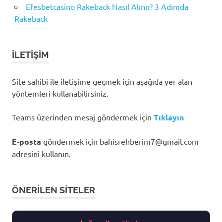
Efesbetcasino Rakeback Nasıl Alınır? 3 Adımda
Rakeback
İLETIŞIM
Site sahibi ile iletişime geçmek için aşağıda yer alan
yöntemleri kullanabilirsiniz.
Teams üzerinden mesaj göndermek için
Tıklayın
E-posta
göndermek için
bahisrehberim7@gmail.com
adresini kullanın.
ÖNERILEN SITELER