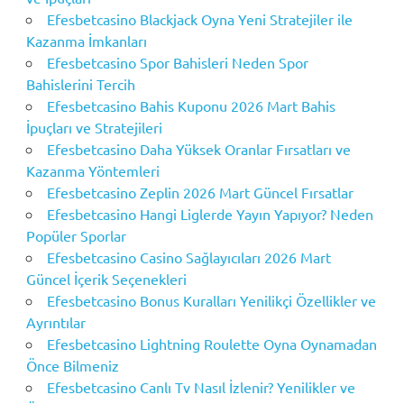
Efesbetcasino Blackjack Oyna Yeni Stratejiler ile
Kazanma İmkanları
Efesbetcasino Spor Bahisleri Neden Spor
Bahislerini Tercih
Efesbetcasino Bahis Kuponu 2026 Mart Bahis
İpuçları ve Stratejileri
Efesbetcasino Daha Yüksek Oranlar Fırsatları ve
Kazanma Yöntemleri
Efesbetcasino Zeplin 2026 Mart Güncel Fırsatlar
Efesbetcasino Hangi Liglerde Yayın Yapıyor? Neden
Popüler Sporlar
Efesbetcasino Casino Sağlayıcıları 2026 Mart
Güncel İçerik Seçenekleri
Efesbetcasino Bonus Kuralları Yenilikçi Özellikler ve
Ayrıntılar
Efesbetcasino Lightning Roulette Oyna Oynamadan
Önce Bilmeniz
Efesbetcasino Canlı Tv Nasıl İzlenir? Yenilikler ve