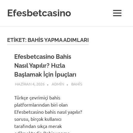
Skip
to
Efesbetcasino
MENU
content
ETIKET:
BAHIS YAPMA ADIMLARI
Efesbetcasino Bahis
Nasıl Yapılır? Hızla
Başlamak İçin İpuçları
HAZIRAN 4, 2026
ADMIN
BAHIS
Türkçe çevrimiçi bahis
platformlarından biri olan
Efesbetcasino bahis nasıl yapılır?
sorusu, birçok kullanıcı
tarafından sıkça merak
edilmektedir. Bahis yapma