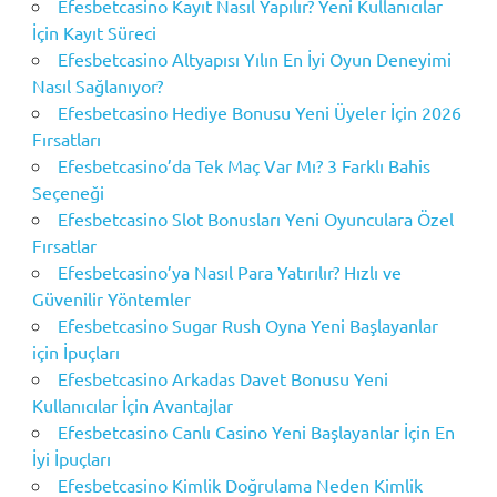
Efesbetcasino Kayıt Nasıl Yapılır? Yeni Kullanıcılar
İçin Kayıt Süreci
Efesbetcasino Altyapısı Yılın En İyi Oyun Deneyimi
Nasıl Sağlanıyor?
Efesbetcasino Hediye Bonusu Yeni Üyeler İçin 2026
Fırsatları
Efesbetcasino’da Tek Maç Var Mı? 3 Farklı Bahis
Seçeneği
Efesbetcasino Slot Bonusları Yeni Oyunculara Özel
Fırsatlar
Efesbetcasino’ya Nasıl Para Yatırılır? Hızlı ve
Güvenilir Yöntemler
Efesbetcasino Sugar Rush Oyna Yeni Başlayanlar
için İpuçları
Efesbetcasino Arkadas Davet Bonusu Yeni
Kullanıcılar İçin Avantajlar
Efesbetcasino Canlı Casino Yeni Başlayanlar İçin En
İyi İpuçları
Efesbetcasino Kimlik Doğrulama Neden Kimlik