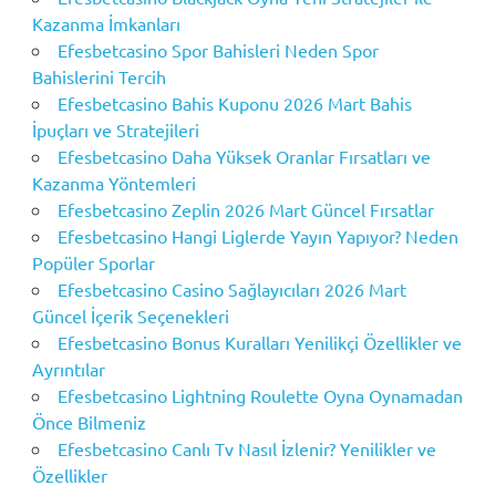
Kazanma İmkanları
Efesbetcasino Spor Bahisleri Neden Spor
Bahislerini Tercih
Efesbetcasino Bahis Kuponu 2026 Mart Bahis
İpuçları ve Stratejileri
Efesbetcasino Daha Yüksek Oranlar Fırsatları ve
Kazanma Yöntemleri
Efesbetcasino Zeplin 2026 Mart Güncel Fırsatlar
Efesbetcasino Hangi Liglerde Yayın Yapıyor? Neden
Popüler Sporlar
Efesbetcasino Casino Sağlayıcıları 2026 Mart
Güncel İçerik Seçenekleri
Efesbetcasino Bonus Kuralları Yenilikçi Özellikler ve
Ayrıntılar
Efesbetcasino Lightning Roulette Oyna Oynamadan
Önce Bilmeniz
Efesbetcasino Canlı Tv Nasıl İzlenir? Yenilikler ve
Özellikler