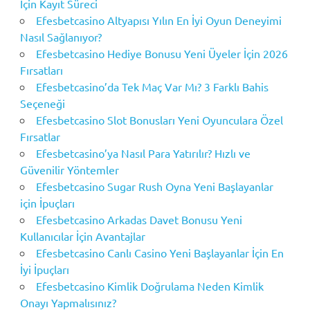
İçin Kayıt Süreci
Efesbetcasino Altyapısı Yılın En İyi Oyun Deneyimi
Nasıl Sağlanıyor?
Efesbetcasino Hediye Bonusu Yeni Üyeler İçin 2026
Fırsatları
Efesbetcasino’da Tek Maç Var Mı? 3 Farklı Bahis
Seçeneği
Efesbetcasino Slot Bonusları Yeni Oyunculara Özel
Fırsatlar
Efesbetcasino’ya Nasıl Para Yatırılır? Hızlı ve
Güvenilir Yöntemler
Efesbetcasino Sugar Rush Oyna Yeni Başlayanlar
için İpuçları
Efesbetcasino Arkadas Davet Bonusu Yeni
Kullanıcılar İçin Avantajlar
Efesbetcasino Canlı Casino Yeni Başlayanlar İçin En
İyi İpuçları
Efesbetcasino Kimlik Doğrulama Neden Kimlik
Onayı Yapmalısınız?