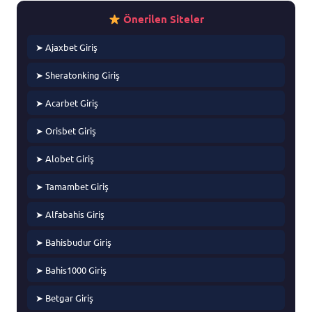
Önerilen Siteler
➤ Ajaxbet Giriş
➤ Sheratonking Giriş
➤ Acarbet Giriş
➤ Orisbet Giriş
➤ Alobet Giriş
➤ Tamambet Giriş
➤ Alfabahis Giriş
➤ Bahisbudur Giriş
➤ Bahis1000 Giriş
➤ Betgar Giriş