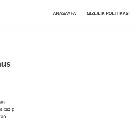
ANASAYFA
GIZLILIK POLITIKASI
nus
lan
ra cazip
yun