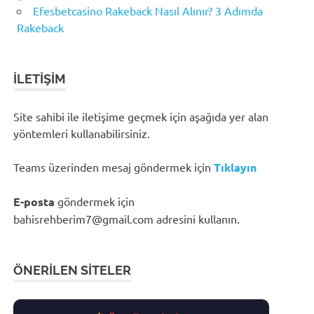
Efesbetcasino Rakeback Nasıl Alınır? 3 Adımda
Rakeback
İLETIŞIM
Site sahibi ile iletişime geçmek için aşağıda yer alan
yöntemleri kullanabilirsiniz.
Teams üzerinden mesaj göndermek için
Tıklayın
E-posta
göndermek için
bahisrehberim7@gmail.com
adresini kullanın.
ÖNERILEN SITELER