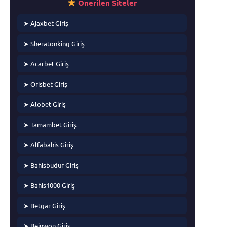
Önerilen Siteler
➤ Ajaxbet Giriş
➤ Sheratonking Giriş
➤ Acarbet Giriş
➤ Orisbet Giriş
➤ Alobet Giriş
➤ Tamambet Giriş
➤ Alfabahis Giriş
➤ Bahisbudur Giriş
➤ Bahis1000 Giriş
➤ Betgar Giriş
➤ Beinwon Giriş