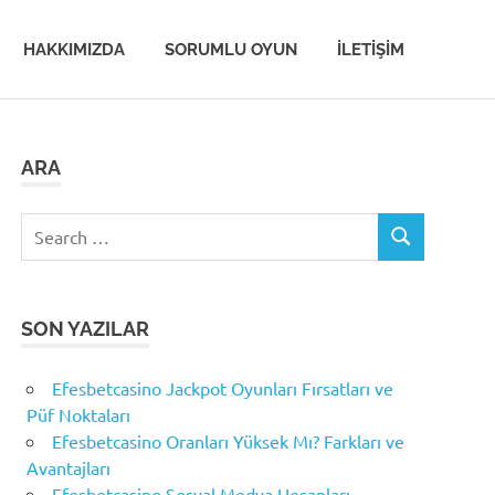
HAKKIMIZDA
SORUMLU OYUN
İLETIŞIM
ARA
Search
SEARCH
for:
SON YAZILAR
Efesbetcasino Jackpot Oyunları Fırsatları ve
Püf Noktaları
Efesbetcasino Oranları Yüksek Mı? Farkları ve
Avantajları
Efesbetcasino Sosyal Medya Hesapları