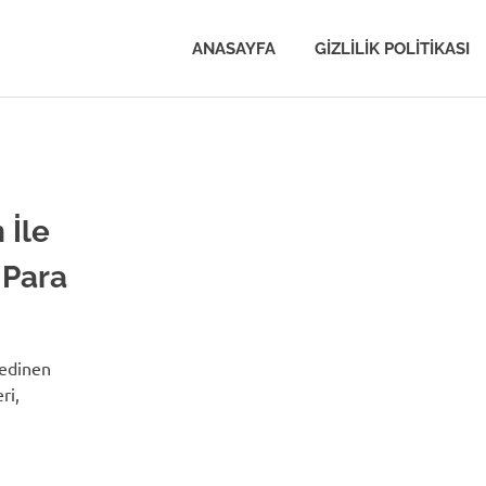
ANASAYFA
GIZLILIK POLITIKASI
 İle
 Para
 edinen
ri,