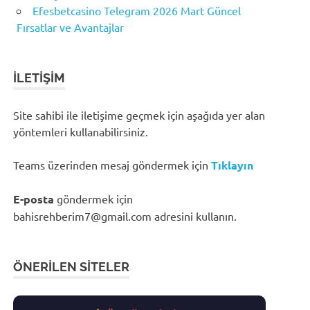
Efesbetcasino Telegram 2026 Mart Güncel
Fırsatlar ve Avantajlar
İLETIŞIM
Site sahibi ile iletişime geçmek için aşağıda yer alan
yöntemleri kullanabilirsiniz.
Teams üzerinden mesaj göndermek için
Tıklayın
E-posta
göndermek için
bahisrehberim7@gmail.com
adresini kullanın.
ÖNERILEN SITELER