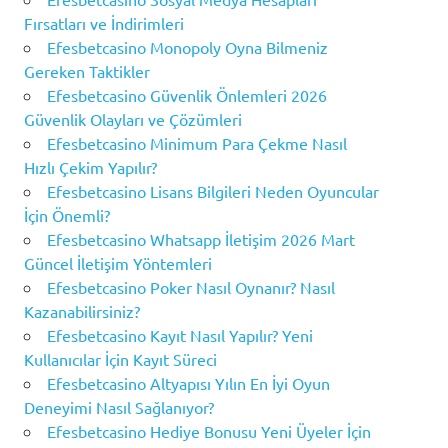
Fırsatları ve İndirimleri
Efesbetcasino Monopoly Oyna Bilmeniz
Gereken Taktikler
Efesbetcasino Güvenlik Önlemleri 2026
Güvenlik Olayları ve Çözümleri
Efesbetcasino Minimum Para Çekme Nasıl
Hızlı Çekim Yapılır?
Efesbetcasino Lisans Bilgileri Neden Oyuncular
İçin Önemli?
Efesbetcasino Whatsapp İletişim 2026 Mart
Güncel İletişim Yöntemleri
Efesbetcasino Poker Nasıl Oynanır? Nasıl
Kazanabilirsiniz?
Efesbetcasino Kayıt Nasıl Yapılır? Yeni
Kullanıcılar İçin Kayıt Süreci
Efesbetcasino Altyapısı Yılın En İyi Oyun
Deneyimi Nasıl Sağlanıyor?
Efesbetcasino Hediye Bonusu Yeni Üyeler İçin