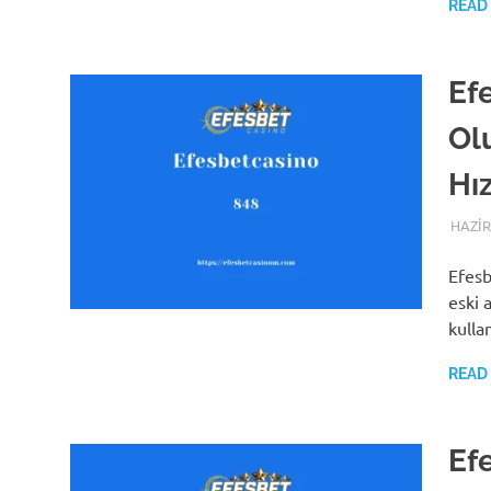
READ
Ef
Ol
Hı
HAZIR
Efesb
eski 
kulla
READ
Ef