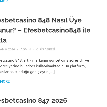
 MORE
esbetcasino 848 Nasıl Üye
unur? – Efesbetcasino848 ile
zla
AN 6, 2026
ADMIN
GIRIŞ ADRESI
etcasino 848, artık markanın güncel giriş adresidir ve
adres yerine bu adres kullanılmaktadır. Bu platform,
nıcılarına sunduğu geniş oyun[…]
 MORE
esbetcasino 847 2026