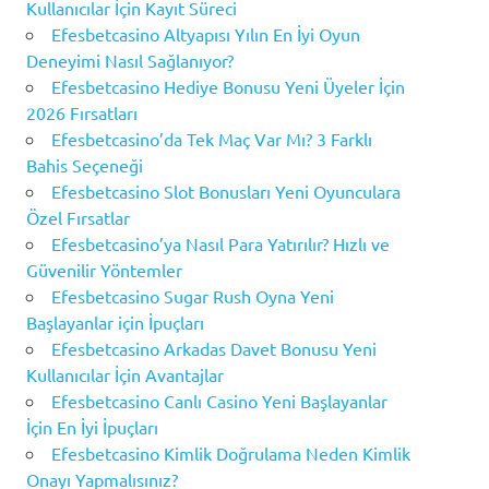
Kullanıcılar İçin Kayıt Süreci
Efesbetcasino Altyapısı Yılın En İyi Oyun
Deneyimi Nasıl Sağlanıyor?
Efesbetcasino Hediye Bonusu Yeni Üyeler İçin
2026 Fırsatları
Efesbetcasino’da Tek Maç Var Mı? 3 Farklı
Bahis Seçeneği
Efesbetcasino Slot Bonusları Yeni Oyunculara
Özel Fırsatlar
Efesbetcasino’ya Nasıl Para Yatırılır? Hızlı ve
Güvenilir Yöntemler
Efesbetcasino Sugar Rush Oyna Yeni
Başlayanlar için İpuçları
Efesbetcasino Arkadas Davet Bonusu Yeni
Kullanıcılar İçin Avantajlar
Efesbetcasino Canlı Casino Yeni Başlayanlar
İçin En İyi İpuçları
Efesbetcasino Kimlik Doğrulama Neden Kimlik
Onayı Yapmalısınız?