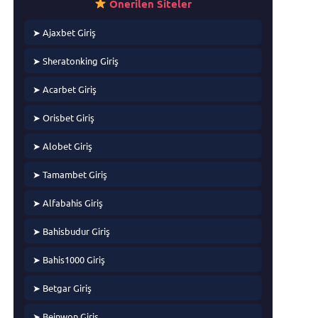
Önerilen Siteler
➤ Ajaxbet Giriş
➤ Sheratonking Giriş
➤ Acarbet Giriş
➤ Orisbet Giriş
➤ Alobet Giriş
➤ Tamambet Giriş
➤ Alfabahis Giriş
➤ Bahisbudur Giriş
➤ Bahis1000 Giriş
➤ Betgar Giriş
➤ Beinwon Giriş