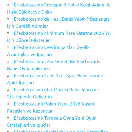
Efesbetcasino Freespin 3 Kolay Kayıt Adımı ile
Hızla Eğlenceye Dalın
Efesbetcasino’da Nasıl Bahis Yapılır? Başlangıç
için Gerekli Adımlar
Efesbetcasino Minimum Para Yatırma 2026 Yılı
İçin Güncel Miktarlar
Efesbetcasino Çevrim Şartları Üyelik
Avantajları ve İpuçları
Efesbetcasino Jetx Neden Bu Platformda
Bahis Oynamalısınız?
Efesbetcasino Canlı Skor Spor Bahislerinde
Anlık İpuçları
Efesbetcasino Maç Öncesi Bahis İpucu ve
Stratejilerle Geliştirin
Efesbetcasino Poker Oyna 2026 Kasım
Fırsatları ve Kazançlar
Efesbetcasino Tombala Oyna Yeni Oyun
Stratejileri ve İpuçları
Efesbetcasino Blackjack Oyna Yeni Stratejiler