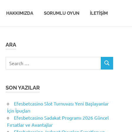
HAKKIMIZDA
SORUMLU OYUN
İLETIŞIM
ARA
Search
SEARCH
for:
SON YAZILAR
Efesbetcasino Slot Turnuvası Yeni Başlayanlar
İçin İpuçları
Efesbetcasino Sadakat Programı 2026 Güncel
Fırsatlar ve Avantajlar
Efesbetcasino Jackpot Oyunları Fırsatları ve