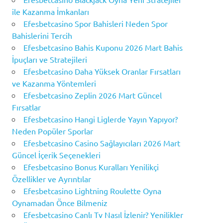
ile Kazanma İmkanları
Efesbetcasino Spor Bahisleri Neden Spor
Bahislerini Tercih
Efesbetcasino Bahis Kuponu 2026 Mart Bahis
İpuçları ve Stratejileri
Efesbetcasino Daha Yüksek Oranlar Fırsatları
ve Kazanma Yöntemleri
Efesbetcasino Zeplin 2026 Mart Güncel
Fırsatlar
Efesbetcasino Hangi Liglerde Yayın Yapıyor?
Neden Popüler Sporlar
Efesbetcasino Casino Sağlayıcıları 2026 Mart
Güncel İçerik Seçenekleri
Efesbetcasino Bonus Kuralları Yenilikçi
Özellikler ve Ayrıntılar
Efesbetcasino Lightning Roulette Oyna
Oynamadan Önce Bilmeniz
Efesbetcasino Canlı Tv Nasıl İzlenir? Yenilikler