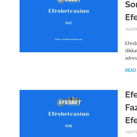
Son
Ef
HAZIR
Efesb
dikka
adres
READ
Ef
Faz
Ef
MAYIS