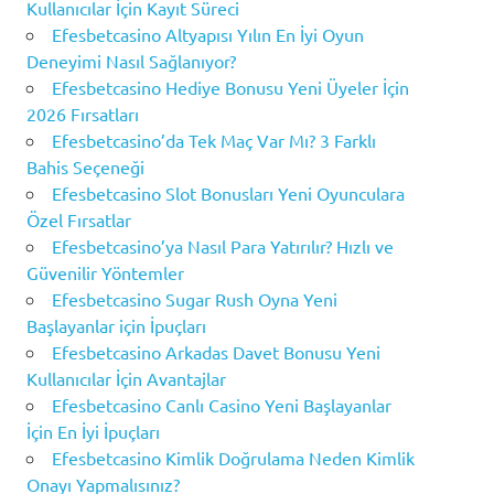
Kullanıcılar İçin Kayıt Süreci
Efesbetcasino Altyapısı Yılın En İyi Oyun
Deneyimi Nasıl Sağlanıyor?
Efesbetcasino Hediye Bonusu Yeni Üyeler İçin
2026 Fırsatları
Efesbetcasino’da Tek Maç Var Mı? 3 Farklı
Bahis Seçeneği
Efesbetcasino Slot Bonusları Yeni Oyunculara
Özel Fırsatlar
Efesbetcasino’ya Nasıl Para Yatırılır? Hızlı ve
Güvenilir Yöntemler
Efesbetcasino Sugar Rush Oyna Yeni
Başlayanlar için İpuçları
Efesbetcasino Arkadas Davet Bonusu Yeni
Kullanıcılar İçin Avantajlar
Efesbetcasino Canlı Casino Yeni Başlayanlar
İçin En İyi İpuçları
Efesbetcasino Kimlik Doğrulama Neden Kimlik
Onayı Yapmalısınız?