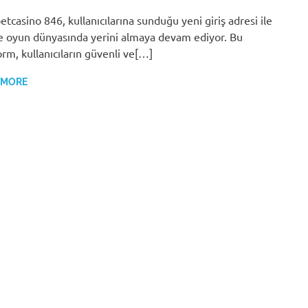
etcasino 846, kullanıcılarına sunduğu yeni giriş adresi ile
e oyun dünyasında yerini almaya devam ediyor. Bu
orm, kullanıcıların güvenli ve[…]
 MORE