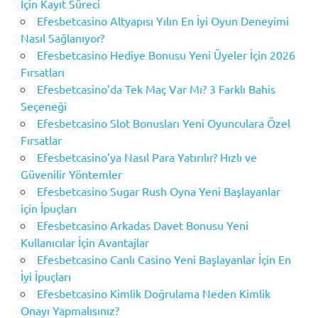
İçin Kayıt Süreci
Efesbetcasino Altyapısı Yılın En İyi Oyun Deneyimi
Nasıl Sağlanıyor?
Efesbetcasino Hediye Bonusu Yeni Üyeler İçin 2026
Fırsatları
Efesbetcasino’da Tek Maç Var Mı? 3 Farklı Bahis
Seçeneği
Efesbetcasino Slot Bonusları Yeni Oyunculara Özel
Fırsatlar
Efesbetcasino’ya Nasıl Para Yatırılır? Hızlı ve
Güvenilir Yöntemler
Efesbetcasino Sugar Rush Oyna Yeni Başlayanlar
için İpuçları
Efesbetcasino Arkadas Davet Bonusu Yeni
Kullanıcılar İçin Avantajlar
Efesbetcasino Canlı Casino Yeni Başlayanlar İçin En
İyi İpuçları
Efesbetcasino Kimlik Doğrulama Neden Kimlik
Onayı Yapmalısınız?