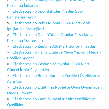
Kazanma İmkanları
Efesbetcasino Spor Bahisleri Neden Spor
Bahislerini Tercih
Efesbetcasino Bahis Kuponu 2026 Mart Bahis
İpuçları ve Stratejileri
Efesbetcasino Daha Yüksek Oranlar Fırsatları ve
Kazanma Yöntemleri
Efesbetcasino Zeplin 2026 Mart Güncel Fırsatlar
Efesbetcasino Hangi Liglerde Yayın Yapıyor? Neden
Popüler Sporlar
Efesbetcasino Casino Sağlayıcıları 2026 Mart
Güncel İçerik Seçenekleri
Efesbetcasino Bonus Kuralları Yenilikçi Özellikler ve
Ayrıntılar
Efesbetcasino Lightning Roulette Oyna Oynamadan
Önce Bilmeniz
Efesbetcasino Canlı Tv Nasıl İzlenir? Yenilikler ve
Özellikler