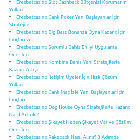
Efesbetcasino Slot Cashback Bütçenizi Korumanın
Yolları
Efesbetcasino Canlı Poker Yeni Başlayanlar İçin
Stratejiler
Efesbetcasino Big Bass Bonanza Oyna Kazanç İçin
İpuçları ve
Efesbetcasino Sorumlu Bahis En İyi Uygulama
Önerileri
Efesbetcasino Kombine Bahis Yeni Stratejilerle
Kazanç Artışı
Efesbetcasino İletişim Üyeler İçin Hızlı Çözüm
Yolları
Efesbetcasino Canlı Maç İzle Yeni Başlayanlar İçin
İpuçları
Efesbetcasino Dog House Oyna Stratejilerle Kazanç
Nasıl Artırılır?
Efesbetcasino Şikayet Neden Şikayet Var ve Çözüm
Önerileri
Efesbetcasino Rakeback Nasıl Alınır? 3 Adımda