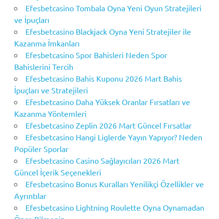
Efesbetcasino Tombala Oyna Yeni Oyun Stratejileri
ve İpuçları
Efesbetcasino Blackjack Oyna Yeni Stratejiler ile
Kazanma İmkanları
Efesbetcasino Spor Bahisleri Neden Spor
Bahislerini Tercih
Efesbetcasino Bahis Kuponu 2026 Mart Bahis
İpuçları ve Stratejileri
Efesbetcasino Daha Yüksek Oranlar Fırsatları ve
Kazanma Yöntemleri
Efesbetcasino Zeplin 2026 Mart Güncel Fırsatlar
Efesbetcasino Hangi Liglerde Yayın Yapıyor? Neden
Popüler Sporlar
Efesbetcasino Casino Sağlayıcıları 2026 Mart
Güncel İçerik Seçenekleri
Efesbetcasino Bonus Kuralları Yenilikçi Özellikler ve
Ayrıntılar
Efesbetcasino Lightning Roulette Oyna Oynamadan