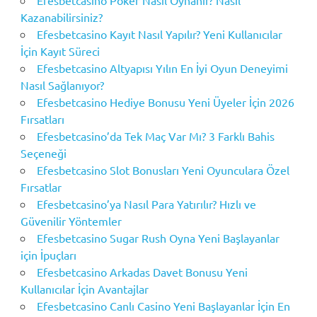
Efesbetcasino Poker Nasıl Oynanır? Nasıl
Kazanabilirsiniz?
Efesbetcasino Kayıt Nasıl Yapılır? Yeni Kullanıcılar
İçin Kayıt Süreci
Efesbetcasino Altyapısı Yılın En İyi Oyun Deneyimi
Nasıl Sağlanıyor?
Efesbetcasino Hediye Bonusu Yeni Üyeler İçin 2026
Fırsatları
Efesbetcasino’da Tek Maç Var Mı? 3 Farklı Bahis
Seçeneği
Efesbetcasino Slot Bonusları Yeni Oyunculara Özel
Fırsatlar
Efesbetcasino’ya Nasıl Para Yatırılır? Hızlı ve
Güvenilir Yöntemler
Efesbetcasino Sugar Rush Oyna Yeni Başlayanlar
için İpuçları
Efesbetcasino Arkadas Davet Bonusu Yeni
Kullanıcılar İçin Avantajlar
Efesbetcasino Canlı Casino Yeni Başlayanlar İçin En