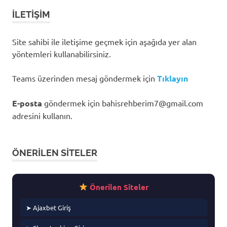
İLETIŞIM
Site sahibi ile iletişime geçmek için aşağıda yer alan
yöntemleri kullanabilirsiniz.
Teams üzerinden mesaj göndermek için
Tıklayın
E-posta
göndermek için
bahisrehberim7@gmail.com
adresini kullanın.
ÖNERILEN SITELER
Önerilen Siteler
➤ Ajaxbet Giriş