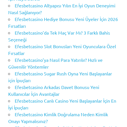
Efesbetcasino Altyapısı Yılın En İyi Oyun Deneyimi
Nasıl Sağlanıyor?
Efesbetcasino Hediye Bonusu Yeni Üyeler İçin 2026
Fırsatları
Efesbetcasino’da Tek Maç Var Mı? 3 Farklı Bahis
Seçeneği
Efesbetcasino Slot Bonusları Yeni Oyunculara Özel
Fırsatlar
Efesbetcasino’ya Nasıl Para Yatırılır? Hızlı ve
Güvenilir Yöntemler
Efesbetcasino Sugar Rush Oyna Yeni Başlayanlar
için İpuçları
Efesbetcasino Arkadas Davet Bonusu Yeni
Kullanıcılar İçin Avantajlar
Efesbetcasino Canlı Casino Yeni Başlayanlar İçin En
İyi İpuçları
Efesbetcasino Kimlik Doğrulama Neden Kimlik
Onayı Yapmalısınız?