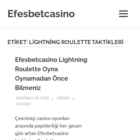
Skip
to
Efesbetcasino
MENU
content
ETIKET:
LIGHTNING ROULETTE TAKTIKLERI
Efesbetcasino Lightning
Roulette Oyna
Oynamadan Önce
Bilmeniz
HAZIRAN 30, 2026
ADMIN
CASINO
Çevrimiçi casino oyunları
arasında popülerliği her geçen
gün artan Efesbetcasino