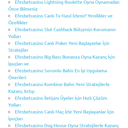
Efesbetcasino Lightning Roulette Oyna Oynamadan
Önce Bilmeniz
Efesbetcasino Canlı Tv Nasıl İzlenir? Yenilikler ve
Özellikler
Efesbetcasino Slot Cashback Bütçenizi Korumanın
Yolları
Efesbetcasino Canlı Poker Yeni Başlayanlar İçin
Stratejiler
Efesbetcasino Big Bass Bonanza Oyna Kazanç İçin
İpuçları ve
Efesbetcasino Sorumlu Bahis En İyi Uygulama
Önerileri
Efesbetcasino Kombine Bahis Yeni Stratejilerle
Kazanç Artışı
Efesbetcasino İletişim Üyeler İçin Hızlı Çözüm
Yolları
Efesbetcasino Canlı Maç İzle Yeni Başlayanlar İçin
İpuçları
Efesbetcasino Dog House Oyna Stratejilerle Kazanç