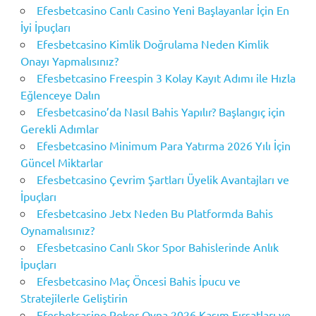
Efesbetcasino Canlı Casino Yeni Başlayanlar İçin En
İyi İpuçları
Efesbetcasino Kimlik Doğrulama Neden Kimlik
Onayı Yapmalısınız?
Efesbetcasino Freespin 3 Kolay Kayıt Adımı ile Hızla
Eğlenceye Dalın
Efesbetcasino’da Nasıl Bahis Yapılır? Başlangıç için
Gerekli Adımlar
Efesbetcasino Minimum Para Yatırma 2026 Yılı İçin
Güncel Miktarlar
Efesbetcasino Çevrim Şartları Üyelik Avantajları ve
İpuçları
Efesbetcasino Jetx Neden Bu Platformda Bahis
Oynamalısınız?
Efesbetcasino Canlı Skor Spor Bahislerinde Anlık
İpuçları
Efesbetcasino Maç Öncesi Bahis İpucu ve
Stratejilerle Geliştirin
Efesbetcasino Poker Oyna 2026 Kasım Fırsatları ve