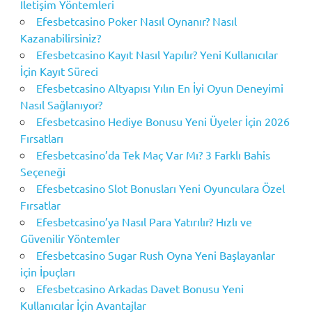
İletişim Yöntemleri
Efesbetcasino Poker Nasıl Oynanır? Nasıl
Kazanabilirsiniz?
Efesbetcasino Kayıt Nasıl Yapılır? Yeni Kullanıcılar
İçin Kayıt Süreci
Efesbetcasino Altyapısı Yılın En İyi Oyun Deneyimi
Nasıl Sağlanıyor?
Efesbetcasino Hediye Bonusu Yeni Üyeler İçin 2026
Fırsatları
Efesbetcasino’da Tek Maç Var Mı? 3 Farklı Bahis
Seçeneği
Efesbetcasino Slot Bonusları Yeni Oyunculara Özel
Fırsatlar
Efesbetcasino’ya Nasıl Para Yatırılır? Hızlı ve
Güvenilir Yöntemler
Efesbetcasino Sugar Rush Oyna Yeni Başlayanlar
için İpuçları
Efesbetcasino Arkadas Davet Bonusu Yeni
Kullanıcılar İçin Avantajlar