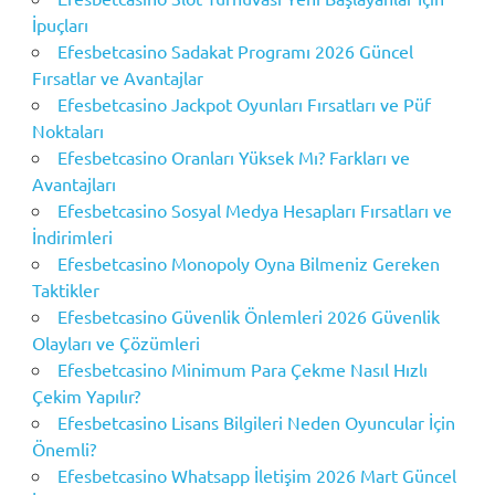
İpuçları
Efesbetcasino Sadakat Programı 2026 Güncel
Fırsatlar ve Avantajlar
Efesbetcasino Jackpot Oyunları Fırsatları ve Püf
Noktaları
Efesbetcasino Oranları Yüksek Mı? Farkları ve
Avantajları
Efesbetcasino Sosyal Medya Hesapları Fırsatları ve
İndirimleri
Efesbetcasino Monopoly Oyna Bilmeniz Gereken
Taktikler
Efesbetcasino Güvenlik Önlemleri 2026 Güvenlik
Olayları ve Çözümleri
Efesbetcasino Minimum Para Çekme Nasıl Hızlı
Çekim Yapılır?
Efesbetcasino Lisans Bilgileri Neden Oyuncular İçin
Önemli?
Efesbetcasino Whatsapp İletişim 2026 Mart Güncel