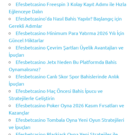
Efesbetcasino Freespin 3 Kolay Kayıt Adımı ile Hızla
Eğlenceye Dalın
Efesbetcasino’da Nasıl Bahis Yapılır? Başlangıç için
Gerekli Adımlar
Efesbetcasino Minimum Para Yatırma 2026 Yılı İçin
Güncel Miktarlar
Efesbetcasino Çevrim Şartları Üyelik Avantajları ve
İpuçları
Efesbetcasino Jetx Neden Bu Platformda Bahis
Oynamalısınız?
Efesbetcasino Canlı Skor Spor Bahislerinde Anlık
İpuçları
Efesbetcasino Maç Öncesi Bahis İpucu ve
Stratejilerle Geliştirin
Efesbetcasino Poker Oyna 2026 Kasım Fırsatları ve
Kazançlar
Efesbetcasino Tombala Oyna Yeni Oyun Stratejileri
ve İpuçları
Efesbetcasino Blackjack Oyna Yeni Stratejiler ile