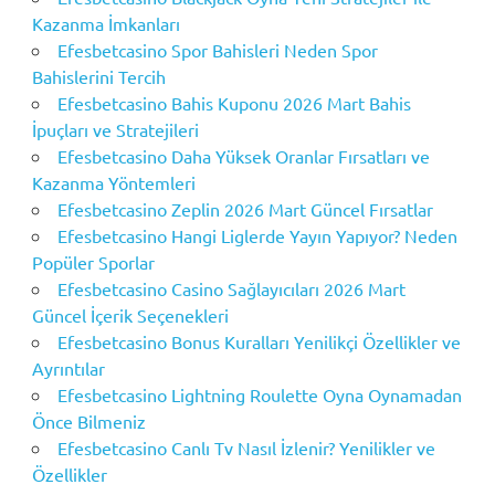
Kazanma İmkanları
Efesbetcasino Spor Bahisleri Neden Spor
Bahislerini Tercih
Efesbetcasino Bahis Kuponu 2026 Mart Bahis
İpuçları ve Stratejileri
Efesbetcasino Daha Yüksek Oranlar Fırsatları ve
Kazanma Yöntemleri
Efesbetcasino Zeplin 2026 Mart Güncel Fırsatlar
Efesbetcasino Hangi Liglerde Yayın Yapıyor? Neden
Popüler Sporlar
Efesbetcasino Casino Sağlayıcıları 2026 Mart
Güncel İçerik Seçenekleri
Efesbetcasino Bonus Kuralları Yenilikçi Özellikler ve
Ayrıntılar
Efesbetcasino Lightning Roulette Oyna Oynamadan
Önce Bilmeniz
Efesbetcasino Canlı Tv Nasıl İzlenir? Yenilikler ve
Özellikler