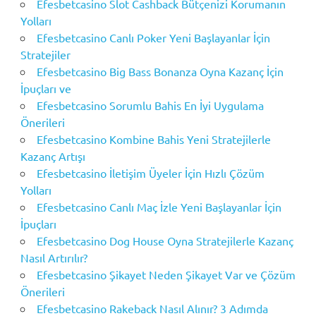
Efesbetcasino Slot Cashback Bütçenizi Korumanın
Yolları
Efesbetcasino Canlı Poker Yeni Başlayanlar İçin
Stratejiler
Efesbetcasino Big Bass Bonanza Oyna Kazanç İçin
İpuçları ve
Efesbetcasino Sorumlu Bahis En İyi Uygulama
Önerileri
Efesbetcasino Kombine Bahis Yeni Stratejilerle
Kazanç Artışı
Efesbetcasino İletişim Üyeler İçin Hızlı Çözüm
Yolları
Efesbetcasino Canlı Maç İzle Yeni Başlayanlar İçin
İpuçları
Efesbetcasino Dog House Oyna Stratejilerle Kazanç
Nasıl Artırılır?
Efesbetcasino Şikayet Neden Şikayet Var ve Çözüm
Önerileri
Efesbetcasino Rakeback Nasıl Alınır? 3 Adımda