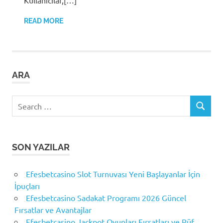
READ MORE
ARA
Search
SEARCH
for:
SON YAZILAR
Efesbetcasino Slot Turnuvası Yeni Başlayanlar İçin
İpuçları
Efesbetcasino Sadakat Programı 2026 Güncel
Fırsatlar ve Avantajlar
Efesbetcasino Jackpot Oyunları Fırsatları ve Püf