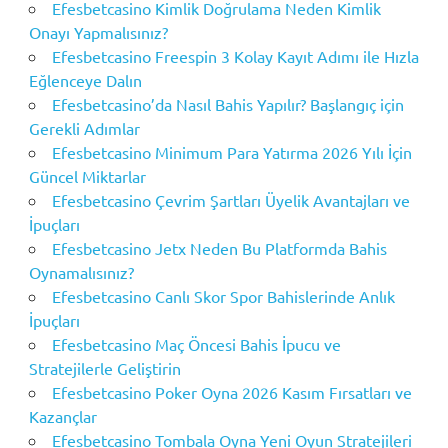
Efesbetcasino Kimlik Doğrulama Neden Kimlik
Onayı Yapmalısınız?
Efesbetcasino Freespin 3 Kolay Kayıt Adımı ile Hızla
Eğlenceye Dalın
Efesbetcasino’da Nasıl Bahis Yapılır? Başlangıç için
Gerekli Adımlar
Efesbetcasino Minimum Para Yatırma 2026 Yılı İçin
Güncel Miktarlar
Efesbetcasino Çevrim Şartları Üyelik Avantajları ve
İpuçları
Efesbetcasino Jetx Neden Bu Platformda Bahis
Oynamalısınız?
Efesbetcasino Canlı Skor Spor Bahislerinde Anlık
İpuçları
Efesbetcasino Maç Öncesi Bahis İpucu ve
Stratejilerle Geliştirin
Efesbetcasino Poker Oyna 2026 Kasım Fırsatları ve
Kazançlar
Efesbetcasino Tombala Oyna Yeni Oyun Stratejileri