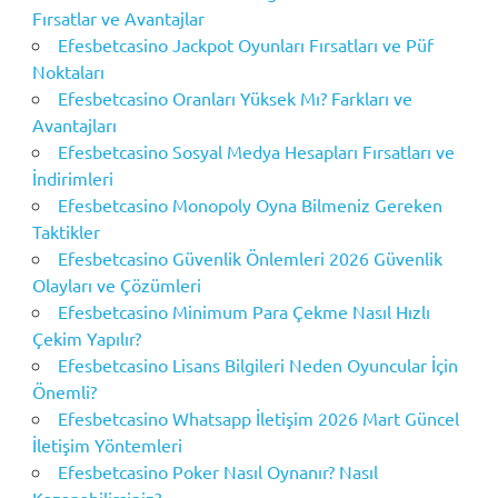
Fırsatlar ve Avantajlar
Efesbetcasino Jackpot Oyunları Fırsatları ve Püf
Noktaları
Efesbetcasino Oranları Yüksek Mı? Farkları ve
Avantajları
Efesbetcasino Sosyal Medya Hesapları Fırsatları ve
İndirimleri
Efesbetcasino Monopoly Oyna Bilmeniz Gereken
Taktikler
Efesbetcasino Güvenlik Önlemleri 2026 Güvenlik
Olayları ve Çözümleri
Efesbetcasino Minimum Para Çekme Nasıl Hızlı
Çekim Yapılır?
Efesbetcasino Lisans Bilgileri Neden Oyuncular İçin
Önemli?
Efesbetcasino Whatsapp İletişim 2026 Mart Güncel
İletişim Yöntemleri
Efesbetcasino Poker Nasıl Oynanır? Nasıl