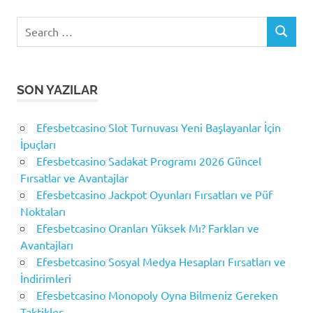
Search
SEARCH
for:
SON YAZILAR
Efesbetcasino Slot Turnuvası Yeni Başlayanlar İçin
İpuçları
Efesbetcasino Sadakat Programı 2026 Güncel
Fırsatlar ve Avantajlar
Efesbetcasino Jackpot Oyunları Fırsatları ve Püf
Noktaları
Efesbetcasino Oranları Yüksek Mı? Farkları ve
Avantajları
Efesbetcasino Sosyal Medya Hesapları Fırsatları ve
İndirimleri
Efesbetcasino Monopoly Oyna Bilmeniz Gereken
Taktikler