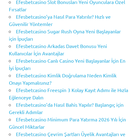
Efesbetcasino Slot Bonusları Yeni Oyunculara Özel
Fırsatlar
Efesbetcasino’ya Nasıl Para Yatırılır? Hızlı ve
Güvenilir Yöntemler
Efesbetcasino Sugar Rush Oyna Yeni Başlayanlar
için İpuçları
Efesbetcasino Arkadas Davet Bonusu Yeni
Kullanıcılar İçin Avantajlar
Efesbetcasino Canlı Casino Yeni Başlayanlar İçin En
İyi İpuçları
Efesbetcasino Kimlik Doğrulama Neden Kimlik
Onayı Yapmalısınız?
Efesbetcasino Freespin 3 Kolay Kayıt Adımı ile Hızla
Eğlenceye Dalın
Efesbetcasino’da Nasıl Bahis Yapılır? Başlangıç için
Gerekli Adımlar
Efesbetcasino Minimum Para Yatırma 2026 Yılı İçin
Güncel Miktarlar
Efesbetcasino Çevrim Şartları Üyelik Avantajları ve