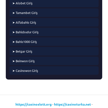
➤ Alobet Giriş
➤ Tamambet Giriş
➤ Alfabahis Giriş
➤ Bahisbudur Giriş
➤ Bahis1000 Giriş
➤ Betgar Giriş
➤ Beinwon Giriş
➤ Casinowon Giriş
https://casinoslott.org
-
https://casinoturka.net
-