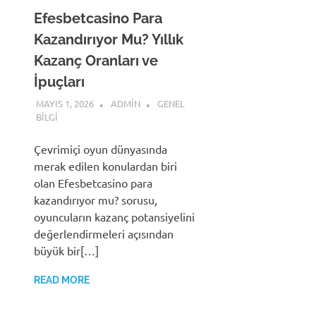
Efesbetcasino Para
Kazandırıyor Mu? Yıllık
Kazanç Oranları ve
İpuçları
MAYIS 1, 2026
ADMIN
GENEL
BILGI
Çevrimiçi oyun dünyasında
merak edilen konulardan biri
olan Efesbetcasino para
kazandırıyor mu? sorusu,
oyuncuların kazanç potansiyelini
değerlendirmeleri açısından
büyük bir[…]
READ MORE