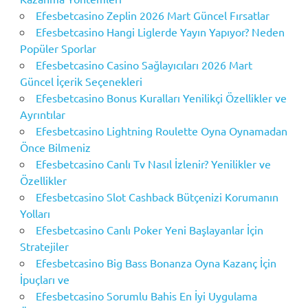
Efesbetcasino Zeplin 2026 Mart Güncel Fırsatlar
Efesbetcasino Hangi Liglerde Yayın Yapıyor? Neden
Popüler Sporlar
Efesbetcasino Casino Sağlayıcıları 2026 Mart
Güncel İçerik Seçenekleri
Efesbetcasino Bonus Kuralları Yenilikçi Özellikler ve
Ayrıntılar
Efesbetcasino Lightning Roulette Oyna Oynamadan
Önce Bilmeniz
Efesbetcasino Canlı Tv Nasıl İzlenir? Yenilikler ve
Özellikler
Efesbetcasino Slot Cashback Bütçenizi Korumanın
Yolları
Efesbetcasino Canlı Poker Yeni Başlayanlar İçin
Stratejiler
Efesbetcasino Big Bass Bonanza Oyna Kazanç İçin
İpuçları ve
Efesbetcasino Sorumlu Bahis En İyi Uygulama