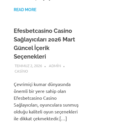
READ MORE
Efesbetcasino Casino
Sağlayıcıları 2026 Mart
Güncel İçerik
Seçenekleri
TEMMUZ 2, 2026
ADMIN
CASINO
Çevrimiçi kumar dünyasında
önemli bir yere sahip olan
Efesbetcasino Casino
Sağlayıcıları, oyunculara sunmuş
olduğu kaliteli oyun seçenekleri
ile dikkat çekmektedir.[…]