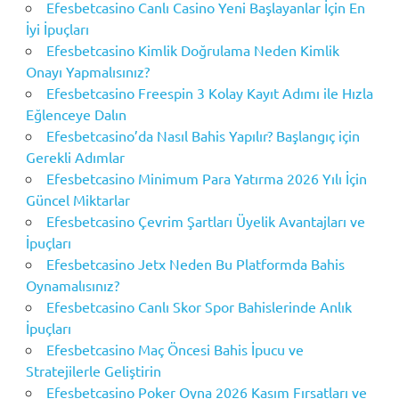
Efesbetcasino Canlı Casino Yeni Başlayanlar İçin En
İyi İpuçları
Efesbetcasino Kimlik Doğrulama Neden Kimlik
Onayı Yapmalısınız?
Efesbetcasino Freespin 3 Kolay Kayıt Adımı ile Hızla
Eğlenceye Dalın
Efesbetcasino’da Nasıl Bahis Yapılır? Başlangıç için
Gerekli Adımlar
Efesbetcasino Minimum Para Yatırma 2026 Yılı İçin
Güncel Miktarlar
Efesbetcasino Çevrim Şartları Üyelik Avantajları ve
İpuçları
Efesbetcasino Jetx Neden Bu Platformda Bahis
Oynamalısınız?
Efesbetcasino Canlı Skor Spor Bahislerinde Anlık
İpuçları
Efesbetcasino Maç Öncesi Bahis İpucu ve
Stratejilerle Geliştirin
Efesbetcasino Poker Oyna 2026 Kasım Fırsatları ve