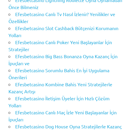
Efesbetcasino Lightning Roulette Oyna Oynamadan
Önce Bilmeniz
Efesbetcasino Canlı Tv Nasıl İzlenir? Yenilikler ve
Özellikler
Efesbetcasino Slot Cashback Bütçenizi Korumanın
Yolları
Efesbetcasino Canlı Poker Yeni Başlayanlar İçin
Stratejiler
Efesbetcasino Big Bass Bonanza Oyna Kazanç İçin
İpuçları ve
Efesbetcasino Sorumlu Bahis En İyi Uygulama
Önerileri
Efesbetcasino Kombine Bahis Yeni Stratejilerle
Kazanç Artışı
Efesbetcasino İletişim Üyeler İçin Hızlı Çözüm
Yolları
Efesbetcasino Canlı Maç İzle Yeni Başlayanlar İçin
İpuçları
Efesbetcasino Dog House Oyna Stratejilerle Kazanç