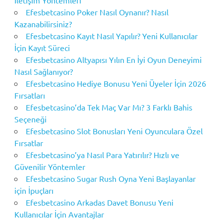
İletişim Yöntemleri
Efesbetcasino Poker Nasıl Oynanır? Nasıl
Kazanabilirsiniz?
Efesbetcasino Kayıt Nasıl Yapılır? Yeni Kullanıcılar
İçin Kayıt Süreci
Efesbetcasino Altyapısı Yılın En İyi Oyun Deneyimi
Nasıl Sağlanıyor?
Efesbetcasino Hediye Bonusu Yeni Üyeler İçin 2026
Fırsatları
Efesbetcasino’da Tek Maç Var Mı? 3 Farklı Bahis
Seçeneği
Efesbetcasino Slot Bonusları Yeni Oyunculara Özel
Fırsatlar
Efesbetcasino’ya Nasıl Para Yatırılır? Hızlı ve
Güvenilir Yöntemler
Efesbetcasino Sugar Rush Oyna Yeni Başlayanlar
için İpuçları
Efesbetcasino Arkadas Davet Bonusu Yeni
Kullanıcılar İçin Avantajlar