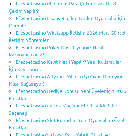
Efesbetcasino Minimum Para Çekme Nasıl Hızlı
Çekim Yapılır?
Efesbetcasino Lisans Bilgileri Neden Oyuncular İçin
Önemli?
Efesbetcasino Whatsapp İletişim 2026 Mart Güncel
İletişim Yöntemleri
Efesbetcasino Poker Nasıl Oynanır? Nasıl
Kazanabilirsiniz?
Efesbetcasino Kayıt Nasıl Yapılır? Yeni Kullanıcılar
İçin Kayıt Süreci
Efesbetcasino Altyapısı Yılın En İyi Oyun Deneyimi
Nasıl Sağlanıyor?
Efesbetcasino Hediye Bonusu Yeni Üyeler İçin 2026
Fırsatları
Efesbetcasino’da Tek Maç Var Mı? 3 Farklı Bahis
Seçeneği
Efesbetcasino Slot Bonusları Yeni Oyunculara Özel
Fırsatlar
Efesbetcasino’ya Nasıl Para Yatırılır? Hızlı ve