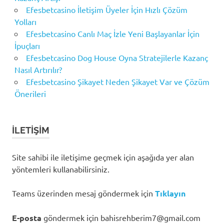
Efesbetcasino İletişim Üyeler İçin Hızlı Çözüm
Yolları
Efesbetcasino Canlı Maç İzle Yeni Başlayanlar İçin
İpuçları
Efesbetcasino Dog House Oyna Stratejilerle Kazanç
Nasıl Artırılır?
Efesbetcasino Şikayet Neden Şikayet Var ve Çözüm
Önerileri
İLETIŞIM
Site sahibi ile iletişime geçmek için aşağıda yer alan
yöntemleri kullanabilirsiniz.
Teams üzerinden mesaj göndermek için
Tıklayın
E-posta
göndermek için
bahisrehberim7@gmail.com