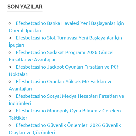
SON YAZILAR
Efesbetcasino Banka Havalesi Yeni Başlayanlar için
Önemli İpuçları
Efesbetcasino Slot Turnuvası Yeni Başlayanlar İçin
İpuçları
Efesbetcasino Sadakat Programı 2026 Güncel
Fırsatlar ve Avantajlar
Efesbetcasino Jackpot Oyunları Fırsatları ve Püf
Noktaları
Efesbetcasino Oranları Yüksek Mı? Farkları ve
Avantajları
Efesbetcasino Sosyal Medya Hesapları Fırsatları ve
İndirimleri
Efesbetcasino Monopoly Oyna Bilmeniz Gereken
Taktikler
Efesbetcasino Güvenlik Önlemleri 2026 Güvenlik
Olayları ve Çözümleri