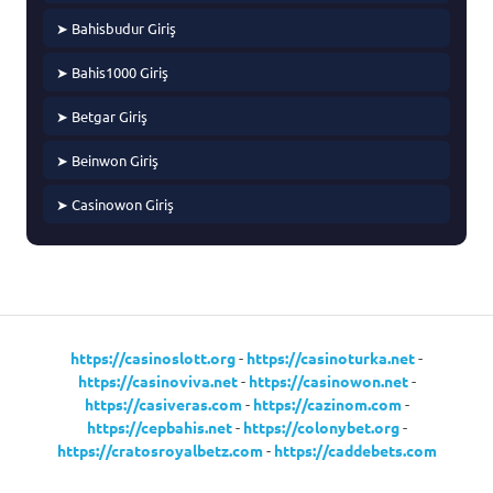
➤ Bahisbudur Giriş
➤ Bahis1000 Giriş
➤ Betgar Giriş
➤ Beinwon Giriş
➤ Casinowon Giriş
https://casinoslott.org
-
https://casinoturka.net
-
https://casinoviva.net
-
https://casinowon.net
-
https://casiveras.com
-
https://cazinom.com
-
https://cepbahis.net
-
https://colonybet.org
-
https://cratosroyalbetz.com
-
https://caddebets.com