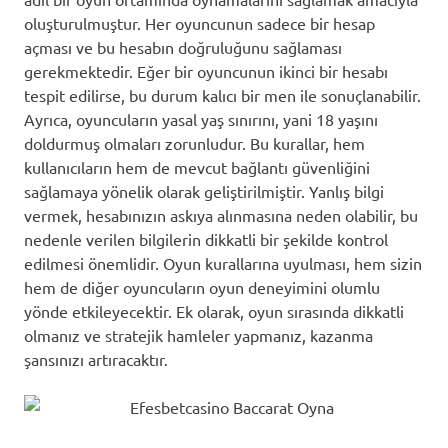
oluşturulmuştur. Her oyuncunun sadece bir hesap
açması ve bu hesabın doğruluğunu sağlaması
gerekmektedir. Eğer bir oyuncunun ikinci bir hesabı
tespit edilirse, bu durum kalıcı bir men ile sonuçlanabilir.
Ayrıca, oyuncuların yasal yaş sınırını, yani 18 yaşını
doldurmuş olmaları zorunludur. Bu kurallar, hem
kullanıcıların hem de mevcut bağlantı güvenliğini
sağlamaya yönelik olarak geliştirilmiştir. Yanlış bilgi
vermek, hesabınızın askıya alınmasına neden olabilir, bu
nedenle verilen bilgilerin dikkatli bir şekilde kontrol
edilmesi önemlidir. Oyun kurallarına uyulması, hem sizin
hem de diğer oyuncuların oyun deneyimini olumlu
yönde etkileyecektir. Ek olarak, oyun sırasında dikkatli
olmanız ve stratejik hamleler yapmanız, kazanma
şansınızı artıracaktır.