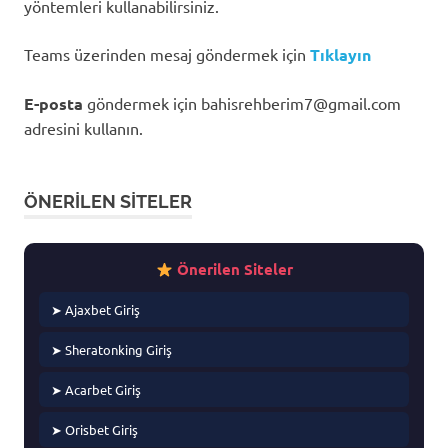
yöntemleri kullanabilirsiniz.
Teams üzerinden mesaj göndermek için
Tıklayın
E-posta
göndermek için
bahisrehberim7@gmail.com
adresini kullanın.
ÖNERILEN SITELER
Önerilen Siteler
➤ Ajaxbet Giriş
➤ Sheratonking Giriş
➤ Acarbet Giriş
➤ Orisbet Giriş