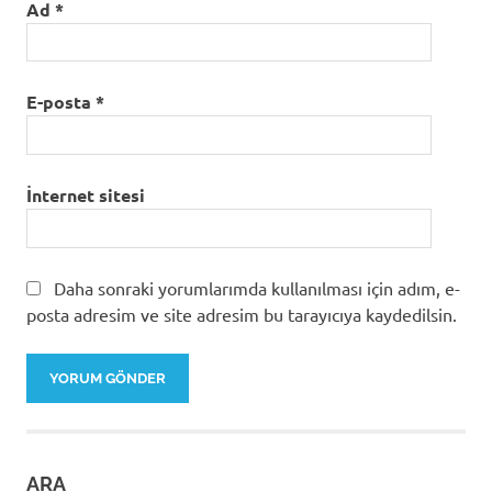
Ad
*
E-posta
*
İnternet sitesi
Daha sonraki yorumlarımda kullanılması için adım, e-
posta adresim ve site adresim bu tarayıcıya kaydedilsin.
ARA