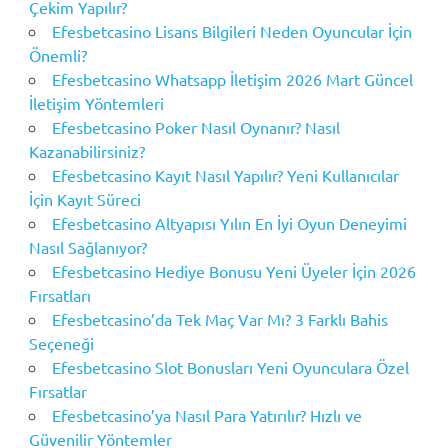
Çekim Yapılır?
Efesbetcasino Lisans Bilgileri Neden Oyuncular İçin
Önemli?
Efesbetcasino Whatsapp İletişim 2026 Mart Güncel
İletişim Yöntemleri
Efesbetcasino Poker Nasıl Oynanır? Nasıl
Kazanabilirsiniz?
Efesbetcasino Kayıt Nasıl Yapılır? Yeni Kullanıcılar
İçin Kayıt Süreci
Efesbetcasino Altyapısı Yılın En İyi Oyun Deneyimi
Nasıl Sağlanıyor?
Efesbetcasino Hediye Bonusu Yeni Üyeler İçin 2026
Fırsatları
Efesbetcasino’da Tek Maç Var Mı? 3 Farklı Bahis
Seçeneği
Efesbetcasino Slot Bonusları Yeni Oyunculara Özel
Fırsatlar
Efesbetcasino’ya Nasıl Para Yatırılır? Hızlı ve
Güvenilir Yöntemler