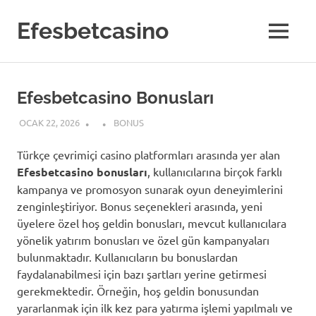
Skip
to
Efesbetcasino
MENU
content
Efesbetcasino Bonusları
OCAK 22, 2026
BONUS
Türkçe çevrimiçi casino platformları arasında yer alan
Efesbetcasino bonusları
, kullanıcılarına birçok farklı
kampanya ve promosyon sunarak oyun deneyimlerini
zenginleştiriyor. Bonus seçenekleri arasında, yeni
üyelere özel hoş geldin bonusları, mevcut kullanıcılara
yönelik yatırım bonusları ve özel gün kampanyaları
bulunmaktadır. Kullanıcıların bu bonuslardan
faydalanabilmesi için bazı şartları yerine getirmesi
gerekmektedir. Örneğin, hoş geldin bonusundan
yararlanmak için ilk kez para yatırma işlemi yapılmalı ve