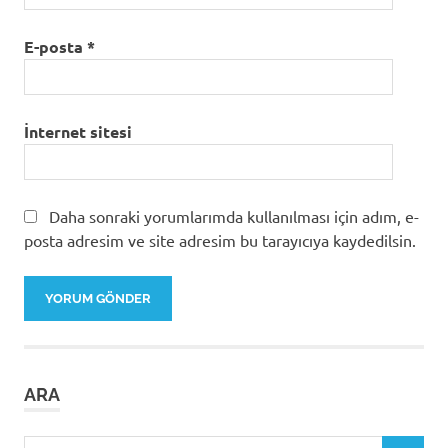
E-posta
*
İnternet sitesi
Daha sonraki yorumlarımda kullanılması için adım, e-
posta adresim ve site adresim bu tarayıcıya kaydedilsin.
ARA
Search