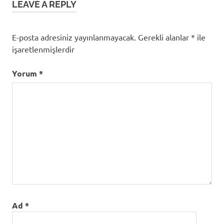
LEAVE A REPLY
E-posta adresiniz yayınlanmayacak.
Gerekli alanlar
*
ile
işaretlenmişlerdir
Yorum
*
Ad
*