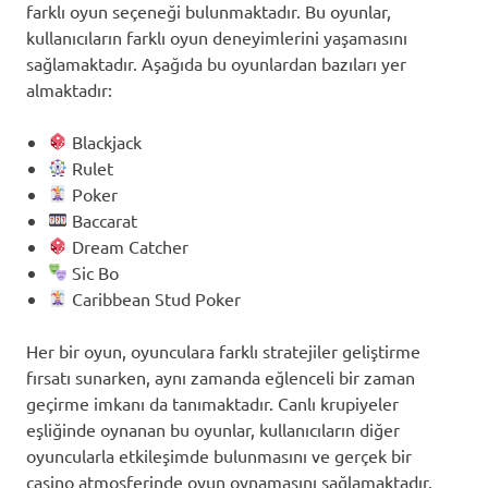
farklı oyun seçeneği bulunmaktadır. Bu oyunlar,
kullanıcıların farklı oyun deneyimlerini yaşamasını
sağlamaktadır. Aşağıda bu oyunlardan bazıları yer
almaktadır:
Blackjack
Rulet
Poker
Baccarat
Dream Catcher
Sic Bo
Caribbean Stud Poker
Her bir oyun, oyunculara farklı stratejiler geliştirme
fırsatı sunarken, aynı zamanda eğlenceli bir zaman
geçirme imkanı da tanımaktadır. Canlı krupiyeler
eşliğinde oynanan bu oyunlar, kullanıcıların diğer
oyuncularla etkileşimde bulunmasını ve gerçek bir
casino atmosferinde oyun oynamasını sağlamaktadır.