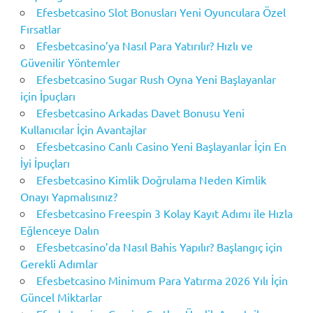
Efesbetcasino Slot Bonusları Yeni Oyunculara Özel
Fırsatlar
Efesbetcasino’ya Nasıl Para Yatırılır? Hızlı ve
Güvenilir Yöntemler
Efesbetcasino Sugar Rush Oyna Yeni Başlayanlar
için İpuçları
Efesbetcasino Arkadas Davet Bonusu Yeni
Kullanıcılar İçin Avantajlar
Efesbetcasino Canlı Casino Yeni Başlayanlar İçin En
İyi İpuçları
Efesbetcasino Kimlik Doğrulama Neden Kimlik
Onayı Yapmalısınız?
Efesbetcasino Freespin 3 Kolay Kayıt Adımı ile Hızla
Eğlenceye Dalın
Efesbetcasino’da Nasıl Bahis Yapılır? Başlangıç için
Gerekli Adımlar
Efesbetcasino Minimum Para Yatırma 2026 Yılı İçin
Güncel Miktarlar