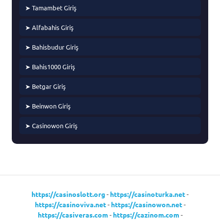
➤ Tamambet Giriş
➤ Alfabahis Giriş
➤ Bahisbudur Giriş
➤ Bahis1000 Giriş
➤ Betgar Giriş
➤ Beinwon Giriş
➤ Casinowon Giriş
https://casinoslott.org
-
https://casinoturka.net
-
https://casinoviva.net
-
https://casinowon.net
-
https://casiveras.com
-
https://cazinom.com
-