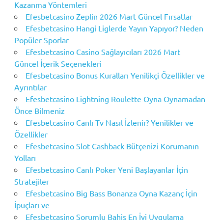
Kazanma Yöntemleri
Efesbetcasino Zeplin 2026 Mart Güncel Fırsatlar
Efesbetcasino Hangi Liglerde Yayın Yapıyor? Neden
Popüler Sporlar
Efesbetcasino Casino Sağlayıcıları 2026 Mart
Güncel İçerik Seçenekleri
Efesbetcasino Bonus Kuralları Yenilikçi Özellikler ve
Ayrıntılar
Efesbetcasino Lightning Roulette Oyna Oynamadan
Önce Bilmeniz
Efesbetcasino Canlı Tv Nasıl İzlenir? Yenilikler ve
Özellikler
Efesbetcasino Slot Cashback Bütçenizi Korumanın
Yolları
Efesbetcasino Canlı Poker Yeni Başlayanlar İçin
Stratejiler
Efesbetcasino Big Bass Bonanza Oyna Kazanç İçin
İpuçları ve
Efesbetcasino Sorumlu Bahis En İyi Uygulama