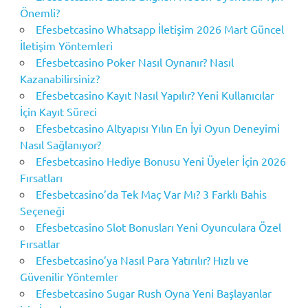
Önemli?
Efesbetcasino Whatsapp İletişim 2026 Mart Güncel
İletişim Yöntemleri
Efesbetcasino Poker Nasıl Oynanır? Nasıl
Kazanabilirsiniz?
Efesbetcasino Kayıt Nasıl Yapılır? Yeni Kullanıcılar
İçin Kayıt Süreci
Efesbetcasino Altyapısı Yılın En İyi Oyun Deneyimi
Nasıl Sağlanıyor?
Efesbetcasino Hediye Bonusu Yeni Üyeler İçin 2026
Fırsatları
Efesbetcasino’da Tek Maç Var Mı? 3 Farklı Bahis
Seçeneği
Efesbetcasino Slot Bonusları Yeni Oyunculara Özel
Fırsatlar
Efesbetcasino’ya Nasıl Para Yatırılır? Hızlı ve
Güvenilir Yöntemler
Efesbetcasino Sugar Rush Oyna Yeni Başlayanlar