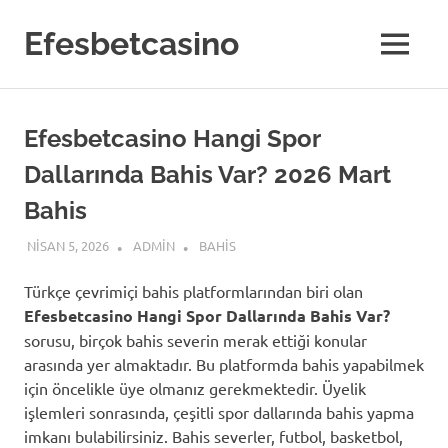
Skip
to
Efesbetcasino
MENU
content
Efesbetcasino Hangi Spor
Dallarında Bahis Var? 2026 Mart
Bahis
NISAN 5, 2026
ADMIN
BAHIS
Türkçe çevrimiçi bahis platformlarından biri olan
Efesbetcasino Hangi Spor Dallarında Bahis Var?
sorusu, birçok bahis severin merak ettiği konular
arasında yer almaktadır. Bu platformda bahis yapabilmek
için öncelikle üye olmanız gerekmektedir. Üyelik
işlemleri sonrasında, çeşitli spor dallarında bahis yapma
imkanı bulabilirsiniz. Bahis severler, futbol, basketbol,