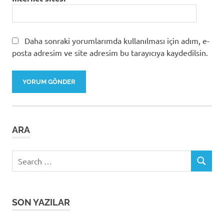
Daha sonraki yorumlarımda kullanılması için adım, e-
posta adresim ve site adresim bu tarayıcıya kaydedilsin.
ARA
Search
SEARCH
for:
SON YAZILAR