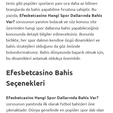
tenis gibi popüler sporların yanı sıra daha az bilinen
branşlarda da bahis yapabilme fırsatına sahiptir. Bu
yazıda,
Efesbetcasino Hangi Spor Dallarında Bahis
Var?
sorusunun yanıtını bulacak ve söz konusu site
üzerinden hangi spor dallarına bahis yapabileceğiniz
konusunda detaylı bilgiler edineceksiniz. Bununla
birlikte, her spor dalının kendine özgü dinamikleri ve
bahis stratejileri olduğunu da göz önünde
bulundurmalısınız. Bahis dünyasında başarılı olmak için,
bu dinamikleri anlamak oldukça önemlidir.
Efesbetcasino Bahis
Seçenekleri
Efesbetcasino Hangi Spor Dallarında Bahis Var?
sorusunun yanıtında ilk olarak futbol bahisleri öne
çıkmaktadır. Dünya genelinde en popüler spor dalı olan