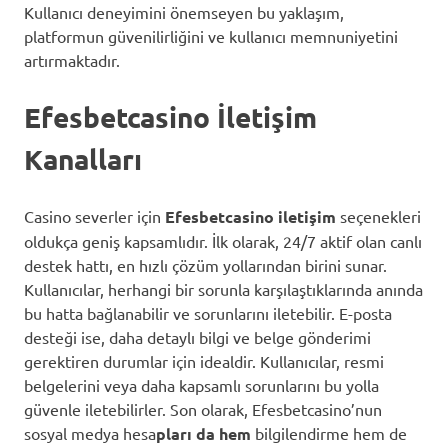
Kullanıcı deneyimini önemseyen bu yaklaşım,
platformun güvenilirliğini ve kullanıcı memnuniyetini
artırmaktadır.
Efesbetcasino İletişim
Kanalları
Casino severler için
Efesbetcasino iletişim
seçenekleri
oldukça geniş kapsamlıdır. İlk olarak, 24/7 aktif olan canlı
destek hattı, en hızlı çözüm yollarından birini sunar.
Kullanıcılar, herhangi bir sorunla karşılaştıklarında anında
bu hatta bağlanabilir ve sorunlarını iletebilir. E-posta
desteği ise, daha detaylı bilgi ve belge gönderimi
gerektiren durumlar için idealdir. Kullanıcılar, resmi
belgelerini veya daha kapsamlı sorunlarını bu yolla
güvenle iletebilirler. Son olarak, Efesbetcasino’nun
sosyal medya hesa
pları da hem
bilgilendirme hem de