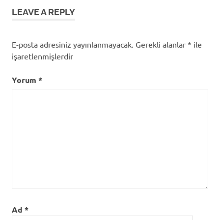
LEAVE A REPLY
E-posta adresiniz yayınlanmayacak.
Gerekli alanlar
*
ile
işaretlenmişlerdir
Yorum
*
Ad
*