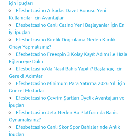
için İpuçları
Efesbetcasino Arkadas Davet Bonusu Yeni
Kullanıcılar İçin Avantajlar
Efesbetcasino Canlı Casino Yeni Başlayanlar İçin En
İyi İpuçları
Efesbetcasino Kimlik Doğrulama Neden Kimlik
Onayı Yapmalısınız?
Efesbetcasino Freespin 3 Kolay Kayıt Adımı ile Hızla
Eğlenceye Dalın
Efesbetcasino’da Nasıl Bahis Yapılır? Başlangıç için
Gerekli Adımlar
Efesbetcasino Minimum Para Yatırma 2026 Yılı İçin
Güncel Miktarlar
Efesbetcasino Çevrim Şartları Üyelik Avantajları ve
İpuçları
Efesbetcasino Jetx Neden Bu Platformda Bahis
Oynamalısınız?
Efesbetcasino Canlı Skor Spor Bahislerinde Anlık
İpuçları