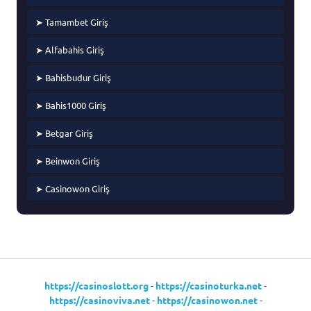
➤ Tamambet Giriş
➤ Alfabahis Giriş
➤ Bahisbudur Giriş
➤ Bahis1000 Giriş
➤ Betgar Giriş
➤ Beinwon Giriş
➤ Casinowon Giriş
https://casinoslott.org
-
https://casinoturka.net
-
https://casinoviva.net
-
https://casinowon.net
-