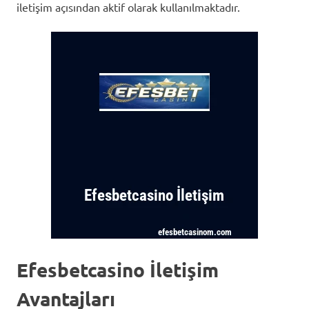
iletişim açısından aktif olarak kullanılmaktadır.
Efesbetcasino İletişim
Avantajları