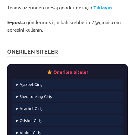
Teams üzerinden mesaj göndermek için
Tıklayın
E-posta
göndermek için
bahisrehberim7@gmail.com
adresini kullanın.
ÖNERILEN SITELER
Önerilen Siteler
➤ Ajaxbet Giriş
➤ Sheratonking Giriş
➤ Acarbet Giriş
➤ Orisbet Giriş
➤ Alobet Giriş