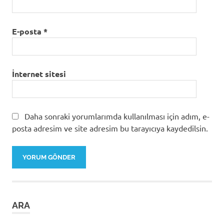
E-posta
*
İnternet sitesi
Daha sonraki yorumlarımda kullanılması için adım, e-
posta adresim ve site adresim bu tarayıcıya kaydedilsin.
ARA