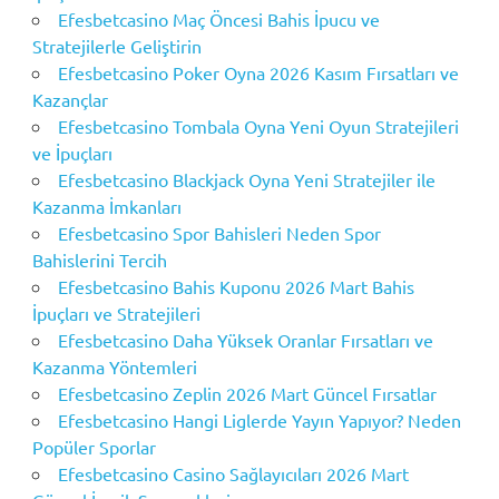
Efesbetcasino Maç Öncesi Bahis İpucu ve
Stratejilerle Geliştirin
Efesbetcasino Poker Oyna 2026 Kasım Fırsatları ve
Kazançlar
Efesbetcasino Tombala Oyna Yeni Oyun Stratejileri
ve İpuçları
Efesbetcasino Blackjack Oyna Yeni Stratejiler ile
Kazanma İmkanları
Efesbetcasino Spor Bahisleri Neden Spor
Bahislerini Tercih
Efesbetcasino Bahis Kuponu 2026 Mart Bahis
İpuçları ve Stratejileri
Efesbetcasino Daha Yüksek Oranlar Fırsatları ve
Kazanma Yöntemleri
Efesbetcasino Zeplin 2026 Mart Güncel Fırsatlar
Efesbetcasino Hangi Liglerde Yayın Yapıyor? Neden
Popüler Sporlar
Efesbetcasino Casino Sağlayıcıları 2026 Mart