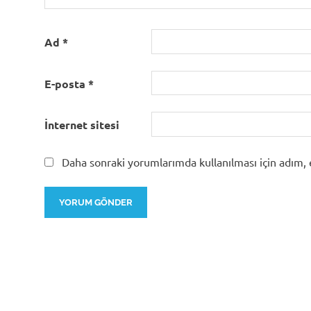
Ad
*
E-posta
*
İnternet sitesi
Daha sonraki yorumlarımda kullanılması için adım, 