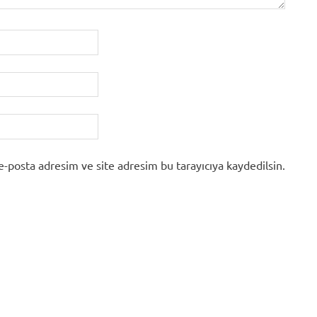
e-posta adresim ve site adresim bu tarayıcıya kaydedilsin.