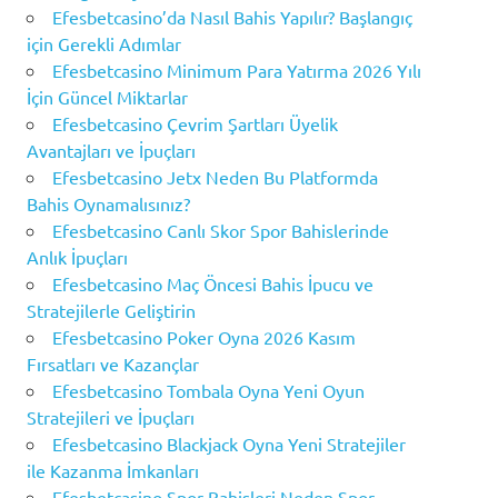
Efesbetcasino’da Nasıl Bahis Yapılır? Başlangıç
için Gerekli Adımlar
Efesbetcasino Minimum Para Yatırma 2026 Yılı
İçin Güncel Miktarlar
Efesbetcasino Çevrim Şartları Üyelik
Avantajları ve İpuçları
Efesbetcasino Jetx Neden Bu Platformda
Bahis Oynamalısınız?
Efesbetcasino Canlı Skor Spor Bahislerinde
Anlık İpuçları
Efesbetcasino Maç Öncesi Bahis İpucu ve
Stratejilerle Geliştirin
Efesbetcasino Poker Oyna 2026 Kasım
Fırsatları ve Kazançlar
Efesbetcasino Tombala Oyna Yeni Oyun
Stratejileri ve İpuçları
Efesbetcasino Blackjack Oyna Yeni Stratejiler
ile Kazanma İmkanları
Efesbetcasino Spor Bahisleri Neden Spor