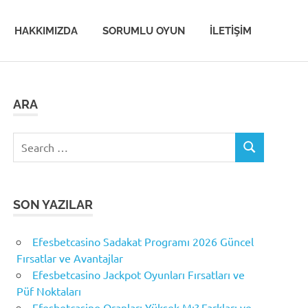
HAKKIMIZDA
SORUMLU OYUN
İLETIŞIM
ARA
Search
SEARCH
for:
SON YAZILAR
Efesbetcasino Sadakat Programı 2026 Güncel
Fırsatlar ve Avantajlar
Efesbetcasino Jackpot Oyunları Fırsatları ve
Püf Noktaları
Efesbetcasino Oranları Yüksek Mı? Farkları ve