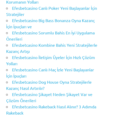
Korumanın Yolları
Efesbetcasino Canlı Poker Yeni Başlayanlar İçin
Stratejiler
Efesbetcasino Big Bass Bonanza Oyna Kazanç
İçin İpuçları ve
Efesbetcasino Sorumlu Bahis En İyi Uygulama
Önerileri
Efesbetcasino Kombine Bahis Yeni Stratejilerle
Kazanç Artışı
Efesbetcasino İletişim Üyeler İçin Hızlı Çözüm
Yolları
Efesbetcasino Canlı Maç İzle Yeni Başlayanlar
İçin İpuçları
Efesbetcasino Dog House Oyna Stratejilerle
Kazanç Nasıl Artırılır?
Efesbetcasino Şikayet Neden Şikayet Var ve
Çözüm Önerileri
Efesbetcasino Rakeback Nasıl Alınır? 3 Adımda
Rakeback