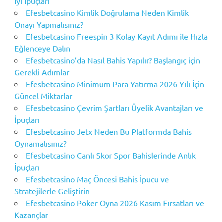
İyi İpuçları
Efesbetcasino Kimlik Doğrulama Neden Kimlik
Onayı Yapmalısınız?
Efesbetcasino Freespin 3 Kolay Kayıt Adımı ile Hızla
Eğlenceye Dalın
Efesbetcasino’da Nasıl Bahis Yapılır? Başlangıç için
Gerekli Adımlar
Efesbetcasino Minimum Para Yatırma 2026 Yılı İçin
Güncel Miktarlar
Efesbetcasino Çevrim Şartları Üyelik Avantajları ve
İpuçları
Efesbetcasino Jetx Neden Bu Platformda Bahis
Oynamalısınız?
Efesbetcasino Canlı Skor Spor Bahislerinde Anlık
İpuçları
Efesbetcasino Maç Öncesi Bahis İpucu ve
Stratejilerle Geliştirin
Efesbetcasino Poker Oyna 2026 Kasım Fırsatları ve
Kazançlar