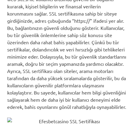
kurarak, kişisel bilgilerin ve finansal verilerin
korunmasını sağlar. SSL sertifikasına sahip bir siteye
girdiğinizde, adres çubuğunda “https://” ifadesi yer alır.
Bu, bağlantınızın güvenli olduğunu gösterir. Kullanıcılar,
bu tür güvenlik önlemlerine sahip söz konusu site
üzerinden daha rahat bahis yapabilirler. Çünkü bu tür
sertifikalar, dolandırıcılık ve veri hırsızlığı gibi tehlikeleri
minimize eder. Dolayısıyla, bu tür güvenlik standartlarını
aramak, doğru bir seçim yapmanızda yardımcı olacaktır.
Ayrıca, SSL sertifikası olan siteler, arama motorları
tarafından da daha yüksek sıralamalarda gösterilir, bu da
kullanıcıların güvenilir platformlara ulaşmasını
kolaylaştırır. Bu sayede, kullanıcılar hem bilgi güvenliğini
sağlayarak hem de daha iyi bir kullanıcı deneyimi elde
ederek, bahis oyunlarını gönül rahatlığıyla oynayabilirler.