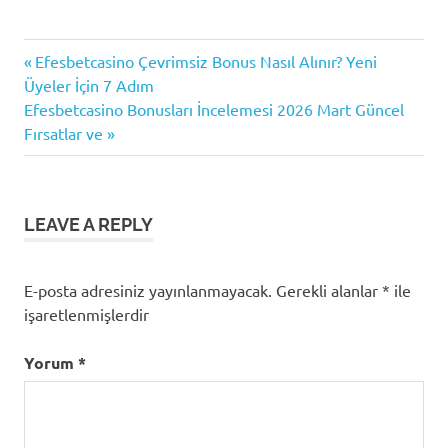
Çevrimiçi
Previous
Yazı
Efesbetcasino Çevrimsiz Bonus Nasıl Alınır? Yeni
bahis
Post:
Üyeler İçin 7 Adım
gezinmesi
Efesbet
Next
Efesbetcasino Bonusları İncelemesi 2026 Mart Güncel
güvenliği
Post:
Fırsatlar ve
SSL
sertifikası
LEAVE A REPLY
E-posta adresiniz yayınlanmayacak.
Gerekli alanlar
*
ile
işaretlenmişlerdir
Yorum
*