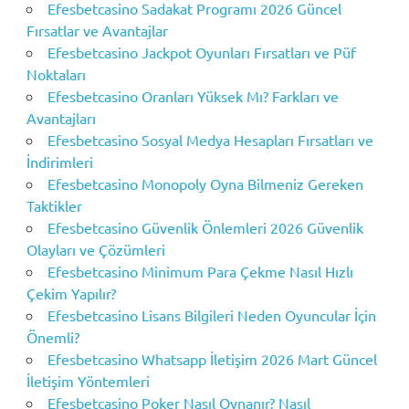
Efesbetcasino Sadakat Programı 2026 Güncel
Fırsatlar ve Avantajlar
Efesbetcasino Jackpot Oyunları Fırsatları ve Püf
Noktaları
Efesbetcasino Oranları Yüksek Mı? Farkları ve
Avantajları
Efesbetcasino Sosyal Medya Hesapları Fırsatları ve
İndirimleri
Efesbetcasino Monopoly Oyna Bilmeniz Gereken
Taktikler
Efesbetcasino Güvenlik Önlemleri 2026 Güvenlik
Olayları ve Çözümleri
Efesbetcasino Minimum Para Çekme Nasıl Hızlı
Çekim Yapılır?
Efesbetcasino Lisans Bilgileri Neden Oyuncular İçin
Önemli?
Efesbetcasino Whatsapp İletişim 2026 Mart Güncel
İletişim Yöntemleri
Efesbetcasino Poker Nasıl Oynanır? Nasıl