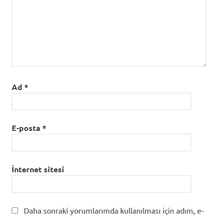
Ad
*
E-posta
*
İnternet sitesi
Daha sonraki yorumlarımda kullanılması için adım, e-