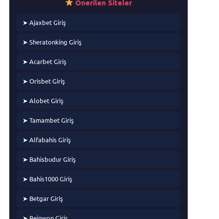
Önerilen Siteler
➤ Ajaxbet Giriş
➤ Sheratonking Giriş
➤ Acarbet Giriş
➤ Orisbet Giriş
➤ Alobet Giriş
➤ Tamambet Giriş
➤ Alfabahis Giriş
➤ Bahisbudur Giriş
➤ Bahis1000 Giriş
➤ Betgar Giriş
➤ Beinwon Giriş