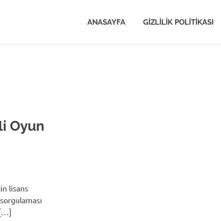
ANASAYFA
GIZLILIK POLITIKASI
i Oyun
in lisans
s sorgulaması
l[…]