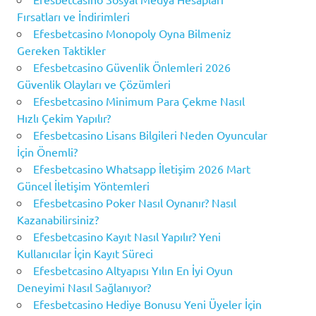
Fırsatları ve İndirimleri
Efesbetcasino Monopoly Oyna Bilmeniz
Gereken Taktikler
Efesbetcasino Güvenlik Önlemleri 2026
Güvenlik Olayları ve Çözümleri
Efesbetcasino Minimum Para Çekme Nasıl
Hızlı Çekim Yapılır?
Efesbetcasino Lisans Bilgileri Neden Oyuncular
İçin Önemli?
Efesbetcasino Whatsapp İletişim 2026 Mart
Güncel İletişim Yöntemleri
Efesbetcasino Poker Nasıl Oynanır? Nasıl
Kazanabilirsiniz?
Efesbetcasino Kayıt Nasıl Yapılır? Yeni
Kullanıcılar İçin Kayıt Süreci
Efesbetcasino Altyapısı Yılın En İyi Oyun
Deneyimi Nasıl Sağlanıyor?
Efesbetcasino Hediye Bonusu Yeni Üyeler İçin