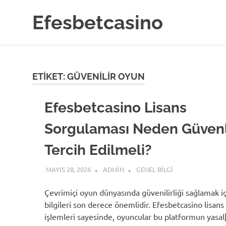
Skip
Efesbetcasino
to
content
ETIKET:
GÜVENILIR OYUN
Efesbetcasino Lisans
Sorgulaması Neden Güvenl
Tercih Edilmeli?
MAYIS 28, 2026
ADMIN
GENEL BILGI
Çevrimiçi oyun dünyasında güvenilirliği sağlamak iç
bilgileri son derece önemlidir. Efesbetcasino lisan
işlemleri sayesinde, oyuncular bu platformun yasa