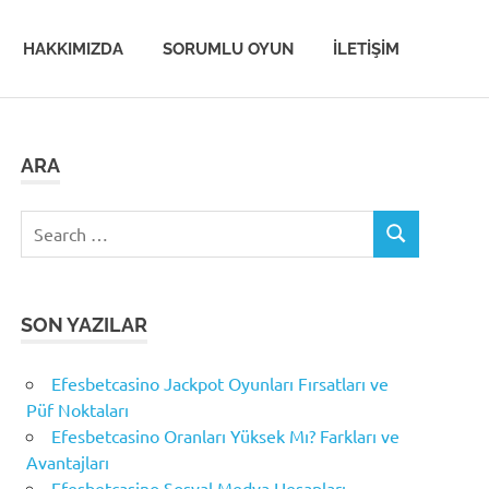
HAKKIMIZDA
SORUMLU OYUN
İLETIŞIM
ARA
Search
SEARCH
for:
SON YAZILAR
Efesbetcasino Jackpot Oyunları Fırsatları ve
Püf Noktaları
Efesbetcasino Oranları Yüksek Mı? Farkları ve
Avantajları
Efesbetcasino Sosyal Medya Hesapları