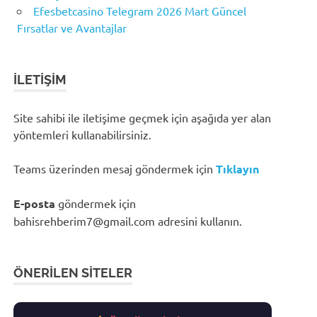
Efesbetcasino Telegram 2026 Mart Güncel
Fırsatlar ve Avantajlar
İLETIŞIM
Site sahibi ile iletişime geçmek için aşağıda yer alan
yöntemleri kullanabilirsiniz.
Teams üzerinden mesaj göndermek için
Tıklayın
E-posta
göndermek için
bahisrehberim7@gmail.com
adresini kullanın.
ÖNERILEN SITELER