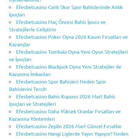
Efesbetcasino Canlı Skor Spor Bahislerinde Anlık
İpuçları
Efesbetcasino Maç Öncesi Bahis İpucu ve
Stratejilerle Geliştirin
Efesbetcasino Poker Oyna 2026 Kasım Fırsatları ve
Kazançlar
Efesbetcasino Tombala Oyna Yeni Oyun Stratejileri
ve İpuçları
Efesbetcasino Blackjack Oyna Yeni Stratejiler ile
Kazanma İmkanları
Efesbetcasino Spor Bahisleri Neden Spor
Bahislerini Tercih
Efesbetcasino Bahis Kuponu 2026 Mart Bahis
İpuçları ve Stratejileri
Efesbetcasino Daha Yüksek Oranlar Fırsatları ve
Kazanma Yöntemleri
Efesbetcasino Zeplin 2026 Mart Güncel Fırsatlar
Efesbetcasino Hangi Liglerde Yayın Yapıyor? Neden