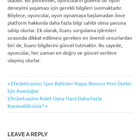
deneyimi yaşaması için gerekli bilgileri sunmaktadır.
Böylece, oyuncular, oyun oynamaya başlamadan önce
platform hakkında daha fazla bilgi sahibi olma şansına
sahip olurlar. Ek olarak, lisans sorgulama işlemleri
sırasında dikkat edilmesi gereken en önemli unsurlardan
biri de, lisans bilgilerini güncel tutmaktır. Bu sayede,
oyuncular, her zaman en doğru ve güncel verilere
ulaşmış olurlar.
Efesbetcasino
Previous
Yazı
Efesbetcasino Spor Bahisleri Kayıp Bonusu Yeni Üyeler
Lisansı
Post:
İçin Avantajlar
gezinmesi
Güvenilir
Next
Efesbetcasino Rulet Oyna Nasıl Daha Fazla
Oyun
Post:
Kazanabilirsiniz?
Lisans
Sorgulama
LEAVE A REPLY