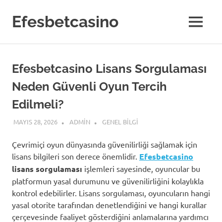
Skip
to
Efesbetcasino
MENU
content
Efesbetcasino Lisans Sorgulaması
Neden Güvenli Oyun Tercih
Edilmeli?
MAYIS 28, 2026
ADMIN
GENEL BILGI
Çevrimiçi oyun dünyasında güvenilirliği sağlamak için
lisans bilgileri son derece önemlidir.
Efesbetcasino
lisans sorgulaması
işlemleri sayesinde, oyuncular bu
platformun yasal durumunu ve güvenilirliğini kolaylıkla
kontrol edebilirler. Lisans sorgulaması, oyuncuların hangi
yasal otorite tarafından denetlendiğini ve hangi kurallar
çerçevesinde faaliyet gösterdiğini anlamalarına yardımcı