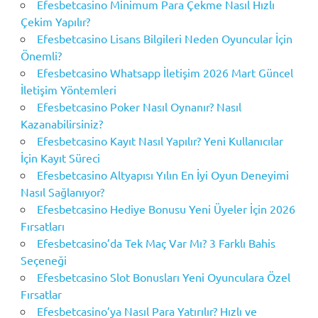
Efesbetcasino Minimum Para Çekme Nasıl Hızlı
Çekim Yapılır?
Efesbetcasino Lisans Bilgileri Neden Oyuncular İçin
Önemli?
Efesbetcasino Whatsapp İletişim 2026 Mart Güncel
İletişim Yöntemleri
Efesbetcasino Poker Nasıl Oynanır? Nasıl
Kazanabilirsiniz?
Efesbetcasino Kayıt Nasıl Yapılır? Yeni Kullanıcılar
İçin Kayıt Süreci
Efesbetcasino Altyapısı Yılın En İyi Oyun Deneyimi
Nasıl Sağlanıyor?
Efesbetcasino Hediye Bonusu Yeni Üyeler İçin 2026
Fırsatları
Efesbetcasino’da Tek Maç Var Mı? 3 Farklı Bahis
Seçeneği
Efesbetcasino Slot Bonusları Yeni Oyunculara Özel
Fırsatlar
Efesbetcasino’ya Nasıl Para Yatırılır? Hızlı ve