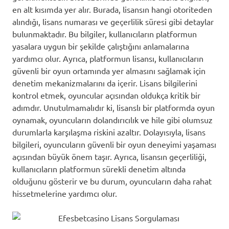
en alt kısımda yer alır. Burada, lisansın hangi otoriteden
alındığı, lisans numarası ve geçerlilik süresi gibi detaylar
bulunmaktadır. Bu bilgiler, kullanıcıların platformun
yasalara uygun bir şekilde çalıştığını anlamalarına
yardımcı olur. Ayrıca, platformun lisansı, kullanıcıların
güvenli bir oyun ortamında yer almasını sağlamak için
denetim mekanizmalarını da içerir. Lisans bilgilerini
kontrol etmek, oyuncular açısından oldukça kritik bir
adımdır. Unutulmamalıdır ki, lisanslı bir platformda oyun
oynamak, oyuncuların dolandırıcılık ve hile gibi olumsuz
durumlarla karşılaşma riskini azaltır. Dolayısıyla, lisans
bilgileri, oyuncuların güvenli bir oyun deneyimi yaşaması
açısından büyük önem taşır. Ayrıca, lisansın geçerliliği,
kullanıcıların platformun sürekli denetim altında
olduğunu gösterir ve bu durum, oyuncuların daha rahat
hissetmelerine yardımcı olur.