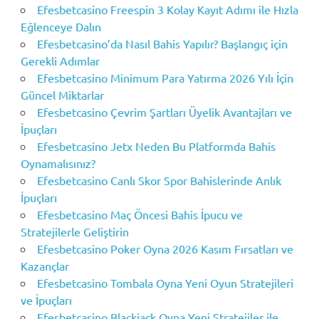
Efesbetcasino Freespin 3 Kolay Kayıt Adımı ile Hızla
Eğlenceye Dalın
Efesbetcasino’da Nasıl Bahis Yapılır? Başlangıç için
Gerekli Adımlar
Efesbetcasino Minimum Para Yatırma 2026 Yılı İçin
Güncel Miktarlar
Efesbetcasino Çevrim Şartları Üyelik Avantajları ve
İpuçları
Efesbetcasino Jetx Neden Bu Platformda Bahis
Oynamalısınız?
Efesbetcasino Canlı Skor Spor Bahislerinde Anlık
İpuçları
Efesbetcasino Maç Öncesi Bahis İpucu ve
Stratejilerle Geliştirin
Efesbetcasino Poker Oyna 2026 Kasım Fırsatları ve
Kazançlar
Efesbetcasino Tombala Oyna Yeni Oyun Stratejileri
ve İpuçları
Efesbetcasino Blackjack Oyna Yeni Stratejiler ile