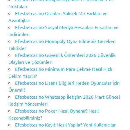
Noktaları
Efesbetcasino Oranları Yüksek Mı? Farkları ve
Avantajları
Efesbetcasino Sosyal Medya Hesapları Fırsatları ve
İndirimleri
Efesbetcasino Monopoly Oyna Bilmeniz Gereken
Taktikler
Efesbetcasino Güvenlik Önlemleri 2026 Güvenlik
Olayları ve Çözümleri
Efesbetcasino Minimum Para Çekme Nasıl Hızlı
Çekim Yapılır?
Efesbetcasino Lisans Bilgileri Neden Oyuncular İçin
Önemli?
Efesbetcasino Whatsapp İletişim 2026 Mart Güncel
İletişim Yöntemleri
Efesbetcasino Poker Nasıl Oynanır? Nasıl
Kazanabilirsiniz?
Efesbetcasino Kayıt Nasıl Yapılır? Yeni Kullanıcılar