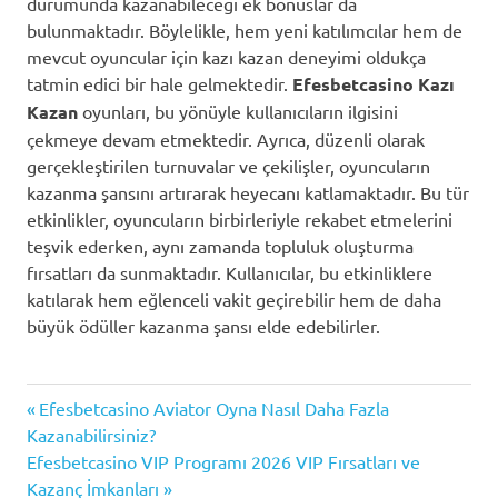
durumunda kazanabileceği ek bonuslar da
bulunmaktadır. Böylelikle, hem yeni katılımcılar hem de
mevcut oyuncular için kazı kazan deneyimi oldukça
tatmin edici bir hale gelmektedir.
Efesbetcasino Kazı
Kazan
oyunları, bu yönüyle kullanıcıların ilgisini
çekmeye devam etmektedir. Ayrıca, düzenli olarak
gerçekleştirilen turnuvalar ve çekilişler, oyuncuların
kazanma şansını artırarak heyecanı katlamaktadır. Bu tür
etkinlikler, oyuncuların birbirleriyle rekabet etmelerini
teşvik ederken, aynı zamanda topluluk oluşturma
fırsatları da sunmaktadır. Kullanıcılar, bu etkinliklere
katılarak hem eğlenceli vakit geçirebilir hem de daha
büyük ödüller kazanma şansı elde edebilirler.
Hızlı
Previous
Yazı
Efesbetcasino Aviator Oyna Nasıl Daha Fazla
Kazanç
Post:
Kazanabilirsiniz?
gezinmesi
Kazı
Next
Efesbetcasino VIP Programı 2026 VIP Fırsatları ve
Kazan
Post:
Kazanç İmkanları