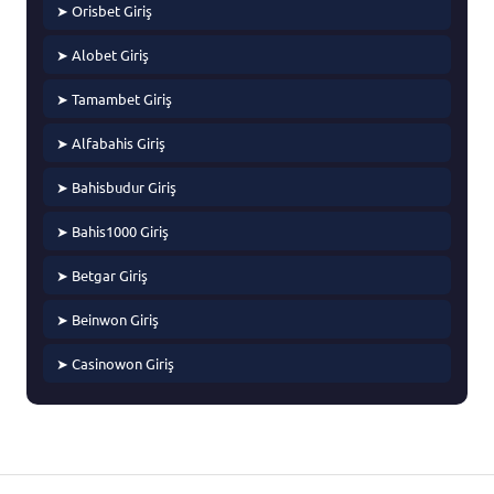
➤ Orisbet Giriş
➤ Alobet Giriş
➤ Tamambet Giriş
➤ Alfabahis Giriş
➤ Bahisbudur Giriş
➤ Bahis1000 Giriş
➤ Betgar Giriş
➤ Beinwon Giriş
➤ Casinowon Giriş