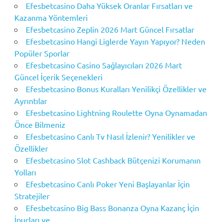
Efesbetcasino Daha Yüksek Oranlar Fırsatları ve
Kazanma Yöntemleri
Efesbetcasino Zeplin 2026 Mart Güncel Fırsatlar
Efesbetcasino Hangi Liglerde Yayın Yapıyor? Neden
Popüler Sporlar
Efesbetcasino Casino Sağlayıcıları 2026 Mart
Güncel İçerik Seçenekleri
Efesbetcasino Bonus Kuralları Yenilikçi Özellikler ve
Ayrıntılar
Efesbetcasino Lightning Roulette Oyna Oynamadan
Önce Bilmeniz
Efesbetcasino Canlı Tv Nasıl İzlenir? Yenilikler ve
Özellikler
Efesbetcasino Slot Cashback Bütçenizi Korumanın
Yolları
Efesbetcasino Canlı Poker Yeni Başlayanlar İçin
Stratejiler
Efesbetcasino Big Bass Bonanza Oyna Kazanç İçin
İpuçları ve