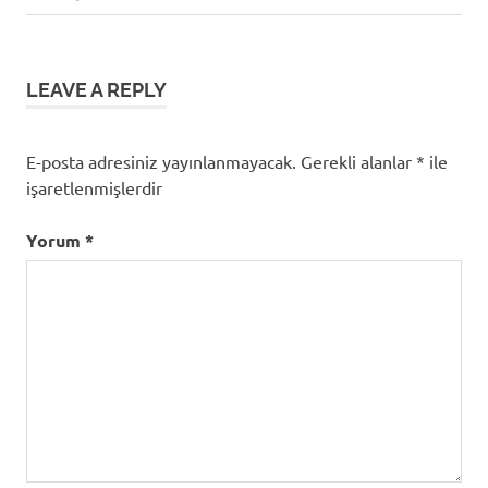
Oyunları
Online
Eğlence
LEAVE A REPLY
E-posta adresiniz yayınlanmayacak.
Gerekli alanlar
*
ile
işaretlenmişlerdir
Yorum
*