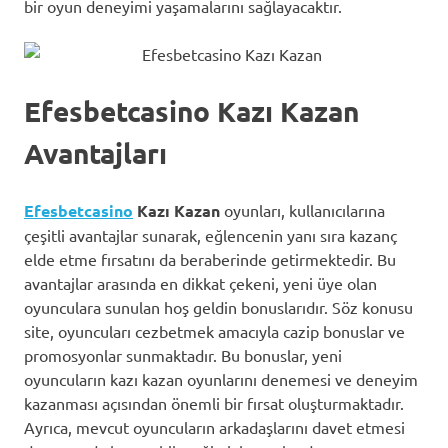
bir oyun deneyimi yaşamalarını sağlayacaktır.
Efesbetcasino Kazı Kazan
Avantajları
Efesbetcasino
Kazı Kazan
oyunları, kullanıcılarına
çeşitli avantajlar sunarak, eğlencenin yanı sıra kazanç
elde etme fırsatını da beraberinde getirmektedir. Bu
avantajlar arasında en dikkat çekeni, yeni üye olan
oyunculara sunulan hoş geldin bonuslarıdır. Söz konusu
site, oyuncuları cezbetmek amacıyla cazip bonuslar ve
promosyonlar sunmaktadır. Bu bonuslar, yeni
oyuncuların kazı kazan oyunlarını denemesi ve deneyim
kazanması açısından önemli bir fırsat oluşturmaktadır.
Ayrıca, mevcut oyuncuların arkadaşlarını davet etmesi