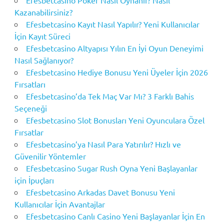
Efesbetcasino Poker Nasıl Oynanır? Nasıl
Kazanabilirsiniz?
Efesbetcasino Kayıt Nasıl Yapılır? Yeni Kullanıcılar
İçin Kayıt Süreci
Efesbetcasino Altyapısı Yılın En İyi Oyun Deneyimi
Nasıl Sağlanıyor?
Efesbetcasino Hediye Bonusu Yeni Üyeler İçin 2026
Fırsatları
Efesbetcasino’da Tek Maç Var Mı? 3 Farklı Bahis
Seçeneği
Efesbetcasino Slot Bonusları Yeni Oyunculara Özel
Fırsatlar
Efesbetcasino’ya Nasıl Para Yatırılır? Hızlı ve
Güvenilir Yöntemler
Efesbetcasino Sugar Rush Oyna Yeni Başlayanlar
için İpuçları
Efesbetcasino Arkadas Davet Bonusu Yeni
Kullanıcılar İçin Avantajlar
Efesbetcasino Canlı Casino Yeni Başlayanlar İçin En