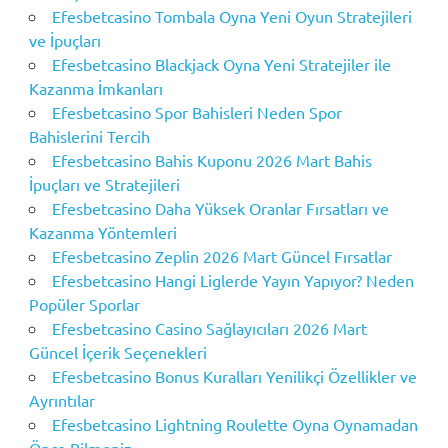
Efesbetcasino Tombala Oyna Yeni Oyun Stratejileri
ve İpuçları
Efesbetcasino Blackjack Oyna Yeni Stratejiler ile
Kazanma İmkanları
Efesbetcasino Spor Bahisleri Neden Spor
Bahislerini Tercih
Efesbetcasino Bahis Kuponu 2026 Mart Bahis
İpuçları ve Stratejileri
Efesbetcasino Daha Yüksek Oranlar Fırsatları ve
Kazanma Yöntemleri
Efesbetcasino Zeplin 2026 Mart Güncel Fırsatlar
Efesbetcasino Hangi Liglerde Yayın Yapıyor? Neden
Popüler Sporlar
Efesbetcasino Casino Sağlayıcıları 2026 Mart
Güncel İçerik Seçenekleri
Efesbetcasino Bonus Kuralları Yenilikçi Özellikler ve
Ayrıntılar
Efesbetcasino Lightning Roulette Oyna Oynamadan