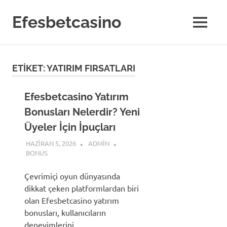
Skip
to
Efesbetcasino
MENU
content
ETIKET:
YATIRIM FIRSATLARI
Efesbetcasino Yatırım
Bonusları Nelerdir? Yeni
Üyeler İçin İpuçları
HAZIRAN 5, 2026
ADMIN
BONUS
Çevrimiçi oyun dünyasında
dikkat çeken platformlardan biri
olan Efesbetcasino yatırım
bonusları, kullanıcıların
deneyimlerini