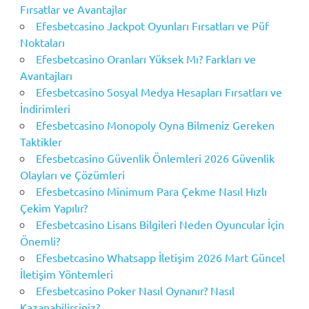
Fırsatlar ve Avantajlar
Efesbetcasino Jackpot Oyunları Fırsatları ve Püf
Noktaları
Efesbetcasino Oranları Yüksek Mı? Farkları ve
Avantajları
Efesbetcasino Sosyal Medya Hesapları Fırsatları ve
İndirimleri
Efesbetcasino Monopoly Oyna Bilmeniz Gereken
Taktikler
Efesbetcasino Güvenlik Önlemleri 2026 Güvenlik
Olayları ve Çözümleri
Efesbetcasino Minimum Para Çekme Nasıl Hızlı
Çekim Yapılır?
Efesbetcasino Lisans Bilgileri Neden Oyuncular İçin
Önemli?
Efesbetcasino Whatsapp İletişim 2026 Mart Güncel
İletişim Yöntemleri
Efesbetcasino Poker Nasıl Oynanır? Nasıl
Kazanabilirsiniz?