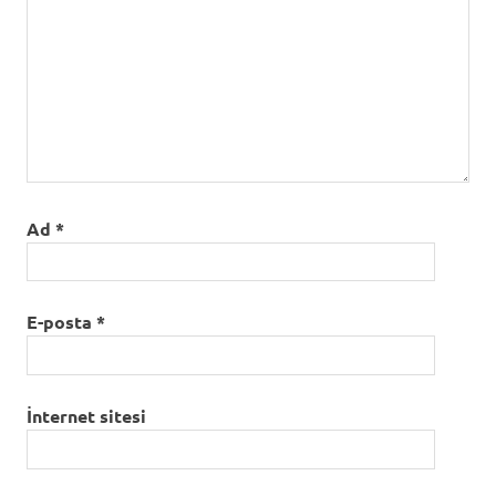
Ad
*
E-posta
*
İnternet sitesi