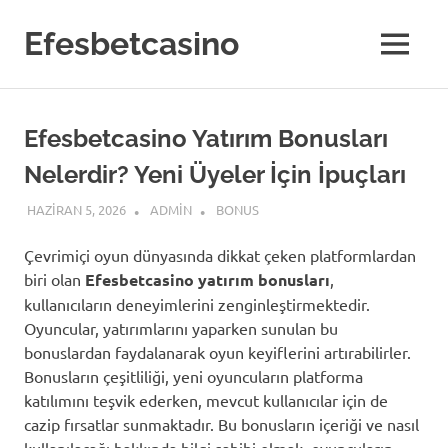
Skip
to
Efesbetcasino
MENU
content
Efesbetcasino Yatırım Bonusları
Nelerdir? Yeni Üyeler İçin İpuçları
HAZIRAN 5, 2026
ADMIN
BONUS
Çevrimiçi oyun dünyasında dikkat çeken platformlardan
biri olan
Efesbetcasino yatırım bonusları
,
kullanıcıların deneyimlerini zenginleştirmektedir.
Oyuncular, yatırımlarını yaparken sunulan bu
bonuslardan faydalanarak oyun keyiflerini artırabilirler.
Bonusların çeşitliliği, yeni oyuncuların platforma
katılımını teşvik ederken, mevcut kullanıcılar için de
cazip fırsatlar sunmaktadır. Bu bonusların içeriği ve nasıl
kullanılacağı hakkında bilgi sahibi olmak, oyuncuların