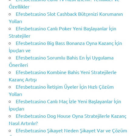
Özellikler
Efesbetcasino Slot Cashback Bütçenizi Korumanın
Yolları
Efesbetcasino Canlı Poker Yeni Başlayanlar İçin
Stratejiler
Efesbetcasino Big Bass Bonanza Oyna Kazanç İçin
İpuçları ve
Efesbetcasino Sorumlu Bahis En İyi Uygulama
Önerileri
Efesbetcasino Kombine Bahis Yeni Stratejilerle
Kazanç Artışı
Efesbetcasino İletişim Üyeler İçin Hızlı Çözüm
Yolları
Efesbetcasino Canlı Maç İzle Yeni Başlayanlar İçin
İpuçları
Efesbetcasino Dog House Oyna Stratejilerle Kazanç
Nasıl Artırılır?
Efesbetcasino Şikayet Neden Şikayet Var ve Çözüm