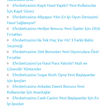
Efesbetcasino Kayıt Nasıl Yapılır? Yeni Kullanıcılar
İçin Kayıt Süreci
Efesbetcasino Altyapısı Yılın En İyi Oyun Deneyimi
Nasıl Sağlanıyor?
Efesbetcasino Hediye Bonusu Yeni Üyeler İçin 2026
Fırsatları
Efesbetcasino’da Tek Maç Var Mı? 3 Farklı Bahis
Seçeneği
Efesbetcasino Slot Bonusları Yeni Oyunculara Özel
Fırsatlar
Efesbetcasino’ya Nasıl Para Yatırılır? Hızlı ve
Güvenilir Yöntemler
Efesbetcasino Sugar Rush Oyna Yeni Başlayanlar
için İpuçları
Efesbetcasino Arkadas Davet Bonusu Yeni
Kullanıcılar İçin Avantajlar
Efesbetcasino Canlı Casino Yeni Başlayanlar İçin En
İyi İpuçları