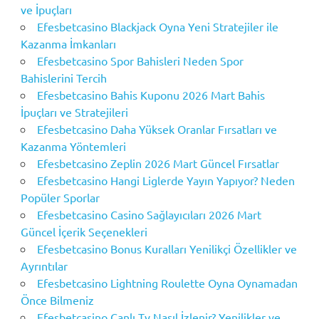
ve İpuçları
Efesbetcasino Blackjack Oyna Yeni Stratejiler ile
Kazanma İmkanları
Efesbetcasino Spor Bahisleri Neden Spor
Bahislerini Tercih
Efesbetcasino Bahis Kuponu 2026 Mart Bahis
İpuçları ve Stratejileri
Efesbetcasino Daha Yüksek Oranlar Fırsatları ve
Kazanma Yöntemleri
Efesbetcasino Zeplin 2026 Mart Güncel Fırsatlar
Efesbetcasino Hangi Liglerde Yayın Yapıyor? Neden
Popüler Sporlar
Efesbetcasino Casino Sağlayıcıları 2026 Mart
Güncel İçerik Seçenekleri
Efesbetcasino Bonus Kuralları Yenilikçi Özellikler ve
Ayrıntılar
Efesbetcasino Lightning Roulette Oyna Oynamadan
Önce Bilmeniz
Efesbetcasino Canlı Tv Nasıl İzlenir? Yenilikler ve